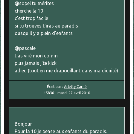
@sopel tu mérites
cherche la 10
c'est trop facile
si tu trouves t'iras au paradis
ousqu'il y a plein d'enfants
@pascale
t'as viré mon comm
plus jamais j'te kick
adieu (tout en me drapouillant dans ma dignité)
Écrit par :
Arletty Carné
15h36
-
mardi 27
avril 2010
Bonjour
Pour la 10 je pense aux enfants du paradis.