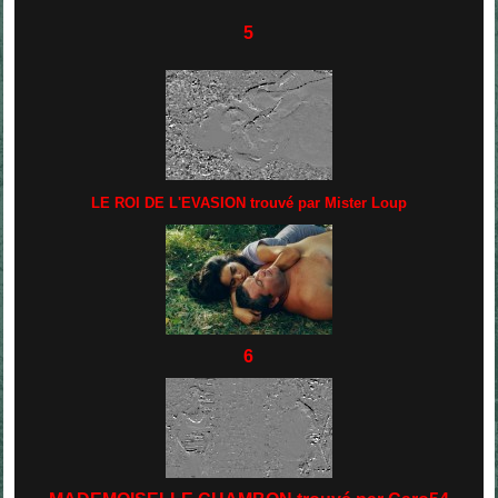
5
LE ROI DE L'EVASION trouvé par Mister Loup
6