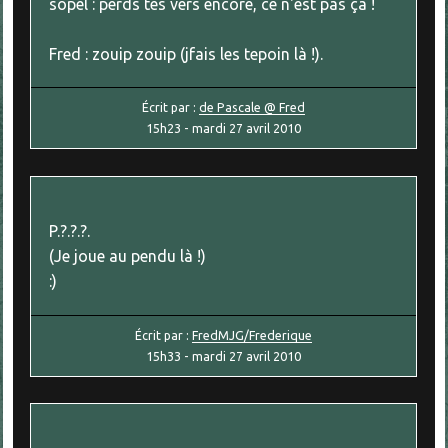
sopel : perds tes vers encore, ce n'est pas ça !
Fred : zouip zouip (jfais les tepoin là !).
Écrit par :
de Pascale @ Fred
15h23
-
mardi 27
avril 2010
P.?.?.?.
(Je joue au pendu là !)
:)
Écrit par :
FredMJG/Frederique
15h33
-
mardi 27
avril 2010