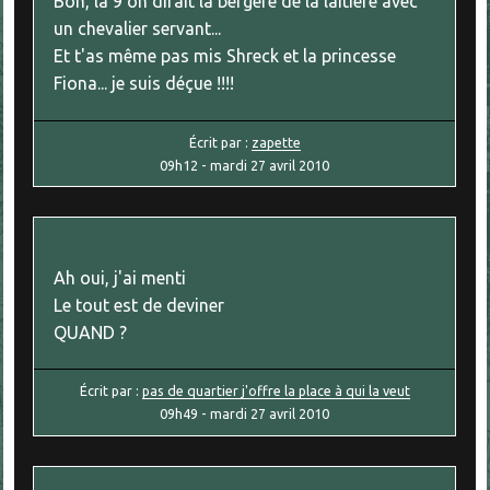
Bon, la 9 on dirait la bergère de la laitière avec
un chevalier servant...
Et t'as même pas mis Shreck et la princesse
Fiona... je suis déçue !!!!
Écrit par :
zapette
09h12
-
mardi 27
avril 2010
Ah oui, j'ai menti
Le tout est de deviner
QUAND ?
Écrit par :
pas de quartier j'offre la place à qui la veut
09h49
-
mardi 27
avril 2010