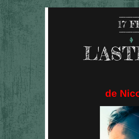
17
F
L'AS
de Nico