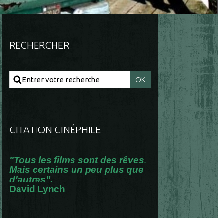
RECHERCHER
CITATION CINÉPHILE
"Tous les films sont des rêves.
Mais certains un peu plus que
d'autres".
David Lynch