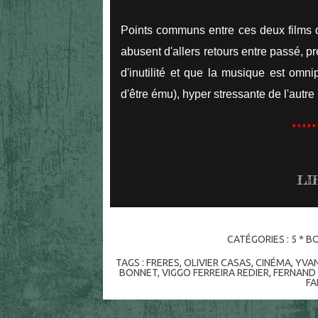
Points communs entre ces deux films qu
abusent d'allers retours entre passé, p
d'inutilité et que la musique est omn
d'être ému), hyper stressante de l'autre
.....
LI
CATÉGORIES :
5 * BO
TAGS :
FRERES
,
OLIVIER CASAS
,
CINÉMA
,
YVAN
BONNET
,
VIGGO FERREIRA REDIER
,
FERNAND 
FA