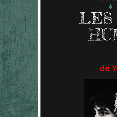
LES
HU
de Y