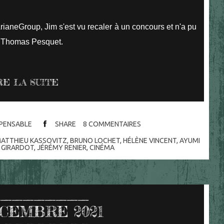
ianeGroup, Jim s'est vu recaler à un concours et n'a pu
ain Thomas Pesquet.
RE LA SUITE
ISPENSABLE
SHARE
8
COMMENTAIRES
ATTHIEU KASSOVITZ
,
BRUNO LOCHET
,
HÉLÈNE VINCENT
,
AYUMI
 GIRARDOT
,
JÉRÉMY RENIER
,
CINÉMA
CEMBRE 2021