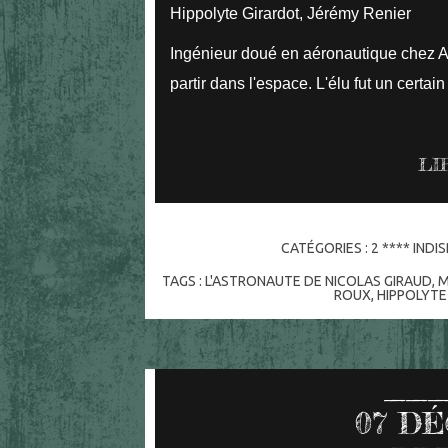
Hippolyte Girardot, Jérémy Renier
Ingénieur doué en aéronautique chez Ar
partir dans l'espace. L'élu fut un cert
LI
CATÉGORIES :
2 **** IND
TAGS :
L'ASTRONAUTE DE NICOLAS GIRAUD
,
M
ROUX
,
HIPPOLYTE
07
DÉ