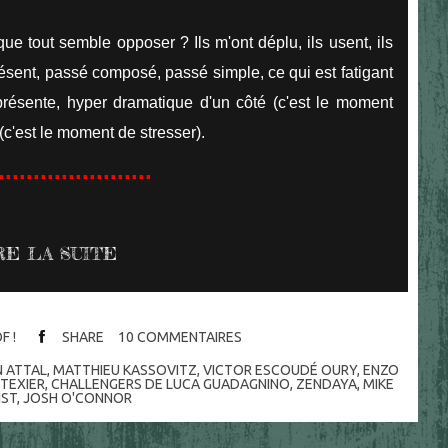
e tout semble opposer ? Ils m'ont déplu, ils usent, ils
résent, passé composé, passé simple, ce qui est fatigant
iprésente, hyper dramatique d'un côté (c'est le moment
 (c'est le moment de stresser).
......................
RE LA SUITE
F !
SHARE
10
COMMENTAIRES
 ATTAL
,
MATTHIEU KASSOVITZ
,
VICTOR ESCOUDÉ OURY
,
ENZO
TEXIER
,
CHALLENGERS DE LUCA GUADAGNINO
,
ZENDAYA
,
MIKE
IST
,
JOSH O'CONNOR