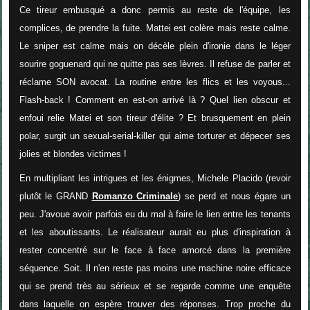
Ce tireur embusqué a donc permis au reste de l'équipe, les
complices, de prendre la fuite. Mattei est colère mais reste calme.
Le sniper est calme mais on décèle plein d'ironie dans le léger
sourire goguenard qui ne quitte pas ses lèvres. Il refuse de parler et
réclame SON avocat. La routine entre les flics et les voyous...
Flash-back ! Comment en est-on arrivé là ? Quel lien obscur et
enfoui relie Matei et son tireur d'élite ? Et brusquement en plein
polar, surgit un sexual-serial-killer qui aime torturer et dépecer ses
jolies et blondes victimes !
En multipliant les intrigues et les énigmes, Michele Placido (revoir
plutôt le GRAND
Romanzo Criminale
) se perd et nous égare un
peu. J'avoue avoir parfois eu du mal à faire le lien entre les tenants
et les aboutissants. Le réalisateur aurait eu plus d'inspiration à
rester concentré sur le face à face amorcé dans la première
séquence. Soit. Il n'en reste pas moins une machine noire efficace
qui se prend très au sérieux et se regarde comme une enquête
dans laquelle on espère trouver des réponses. Trop proche du