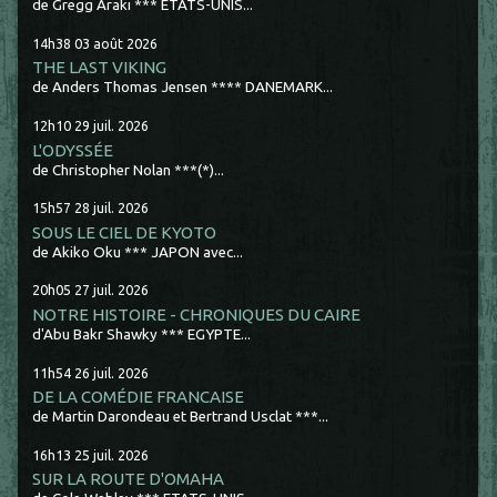
de Gregg Araki *** ETATS-UNIS...
14h38
03
août 2026
THE LAST VIKING
de Anders Thomas Jensen **** DANEMARK...
12h10
29
juil. 2026
L'ODYSSÉE
de Christopher Nolan ***(*)...
15h57
28
juil. 2026
SOUS LE CIEL DE KYOTO
de Akiko Oku *** JAPON avec...
20h05
27
juil. 2026
NOTRE HISTOIRE - CHRONIQUES DU CAIRE
d'Abu Bakr Shawky *** EGYPTE...
11h54
26
juil. 2026
DE LA COMÉDIE FRANCAISE
de Martin Darondeau et Bertrand Usclat ***...
16h13
25
juil. 2026
SUR LA ROUTE D'OMAHA