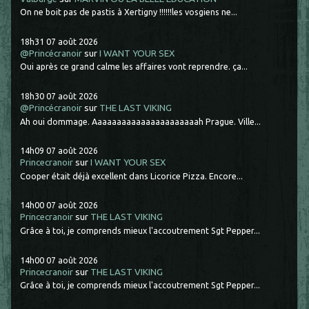
On ne boit pas de pastis à Xertigny !!!!!!les vosgiens ne...
18h31
07
août 2026
@Princécranoir
sur
I WANT YOUR SEX
Oui après ce grand calme les affaires vont reprendre. ça...
18h30
07
août 2026
@Princécranoir
sur
THE LAST VIKING
Ah oui dommage. Aaaaaaaaaaaaaaaaaaaaaah Prague. Ville...
14h09
07
août 2026
Princecranoir
sur
I WANT YOUR SEX
Cooper était déjà excellent dans Licorice Pizza. Encore...
14h00
07
août 2026
Princecranoir
sur
THE LAST VIKING
Grâce à toi, je comprends mieux l'accoutrement Sgt Pepper...
14h00
07
août 2026
Princecranoir
sur
THE LAST VIKING
Grâce à toi, je comprends mieux l'accoutrement Sgt Pepper...