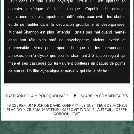
Levit dans un rôle aussi physique. Erreur ! Il est épatant en
coursier athlétique à l'oeil bionique. Capable de calculer
simultanément trois trajectoires différentes pour éviter les chutes
et de se faufiler dans la circulation grouillante et désorganisée.
Michael Shannon est plus "attendu" (mais pas mal quand même)
dans son rôle bien rodé de psychopathe, violent, excité et
imprévisible. Mais peu importe l'intrigue et les personnages
annexes, on n'a d'yeux que pour le charmant J.G-L, son regard qui
frise et ses cascades qui lui valurent d'ailleurs un paquet de points
de suture. Un film dynamique et nerveux qui file la pèche !
CATÉGORIES :
4 ** POURQUOI PAS ?
SHARE
9
COMMENTAIRES
TAGS :
REMIUM RUSH DE DAVID KOEPP ** - LE GUETTEUR DE MICHELE
PLACIDO *
,
CINÉMA
,
MATTHIEU KASSOVITZ
,
DANIEL AUTEUIL
,
JOSEPH
GORDON LEVIT