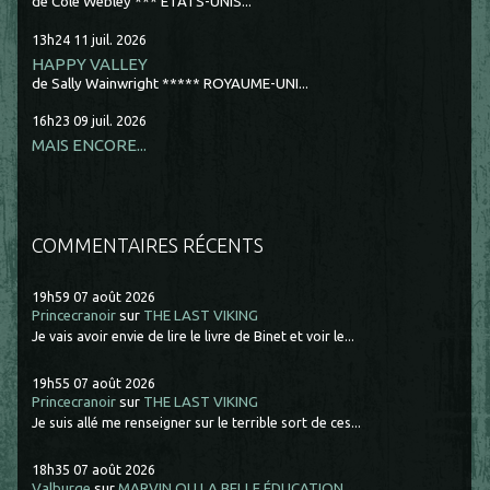
de Cole Webley *** ETATS-UNIS...
13h24
11
juil. 2026
HAPPY VALLEY
de Sally Wainwright ***** ROYAUME-UNI...
16h23
09
juil. 2026
MAIS ENCORE...
COMMENTAIRES RÉCENTS
19h59
07
août 2026
Princecranoir
sur
THE LAST VIKING
Je vais avoir envie de lire le livre de Binet et voir le...
19h55
07
août 2026
Princecranoir
sur
THE LAST VIKING
Je suis allé me renseigner sur le terrible sort de ces...
18h35
07
août 2026
Valburge
sur
MARVIN OU LA BELLE ÉDUCATION