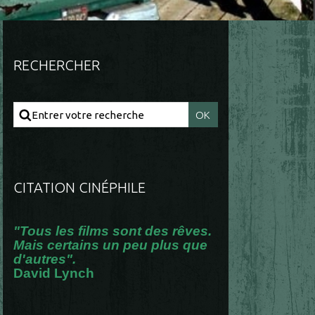
RECHERCHER
CITATION CINÉPHILE
"Tous les films sont des rêves.
Mais certains un peu plus que
d'autres".
David Lynch