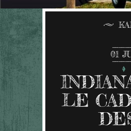
KA
01
J
INDIAN
LE CAD
DE