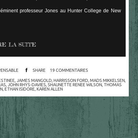
l'éminent professeur Jones au Hunter College de New
RE LA SUITE
SPENSABLE
SHARE
19
COMMENTAIRES
ESTINEE
,
JAMES MANGOLD
,
HARRISSON FORD
,
MADS MIKKELSEN
,
RAS
,
JOHN RHYS-DAVIES
,
SHAUNETTE RENEE WILSON
,
THOMAS
N
,
ETHAN ISIDORE
,
KAREN ALLEN