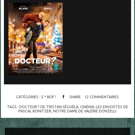
CATÉGORIES :
5 * BOF !
SHARE
12
COMMENTAIRES
TAGS :
DOCTEUR ? DE TRISTAN SÉGUÉLA
,
CINÉMA
,
LES ENVOÛTES DE
PASCAL BONITZER
,
NOTRE DAME DE VALÉRIE DONZELLI