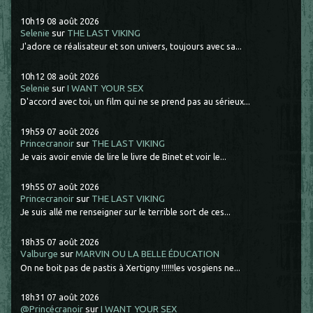
10h19
08
août 2026
Selenie
sur
THE LAST VIKING
J'adore ce réalisateur et son univers, toujours avec sa...
10h12
08
août 2026
Selenie
sur
I WANT YOUR SEX
D'accord avec toi, un film qui ne se prend pas au sérieux...
19h59
07
août 2026
Princecranoir
sur
THE LAST VIKING
Je vais avoir envie de lire le livre de Binet et voir le...
19h55
07
août 2026
Princecranoir
sur
THE LAST VIKING
Je suis allé me renseigner sur le terrible sort de ces...
18h35
07
août 2026
Valburge
sur
MARVIN OU LA BELLE ÉDUCATION
On ne boit pas de pastis à Xertigny !!!!!!les vosgiens ne...
18h31
07
août 2026
@Princécranoir
sur
I WANT YOUR SEX