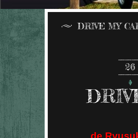
DRIVE MY C
26
DRIV
de Ryusuk