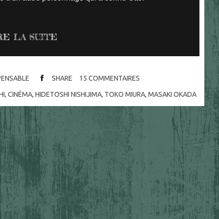
RE LA SUITE
SPENSABLE
SHARE
15
COMMENTAIRES
HI
,
CINÉMA
,
HIDETOSHI NISHIJIMA
,
TOKO MIURA
,
MASAKI OKADA