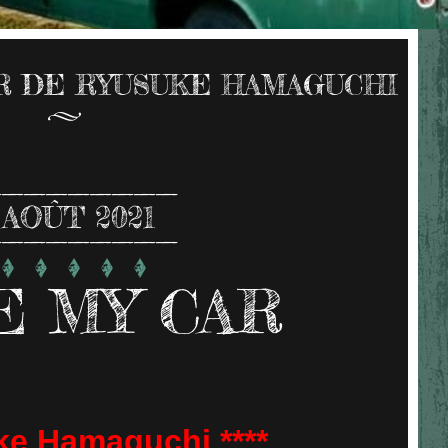
AR DE RYUSUKE HAMAGUCHI
AOÛT 2021
E MY CAR
e Hamaguchi ****