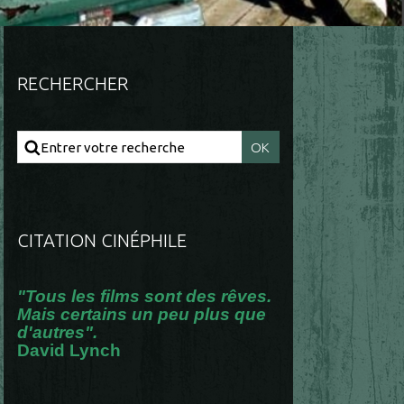
RECHERCHER
CITATION CINÉPHILE
"Tous les films sont des rêves.
Mais certains un peu plus que
d'autres".
David Lynch