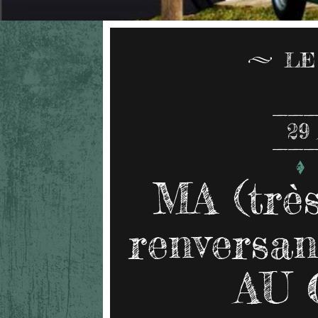
LE
29
MA (très
renversa
AU 