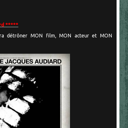
d *****
rra détrôner MON film, MON acteur et MON