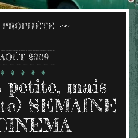
 PROPHÈTE
AOÛT 2009
 petite, mais
nte) SEMAINE
CINEMA