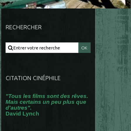
RECHERCHER
CITATION CINÉPHILE
"Tous les films sont des rêves.
Mais certains un peu plus que
d'autres".
David Lynch