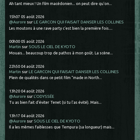
Ah tant mieux ! Un film macédonien... on peut dire qu'on...
15h07
05
août 2026
@Aurore
sur
LE GARCON QUI FAISAIT DANSER LES COLLINES
Les moutons à une rave party c'est bien la première fois....
00h00
05
août 2026
Martin
sur
SOUS LE CIEL DE KYOTO
Mouais... beaucoup trop de pathos à mon goût. La scène...
22h50
04
août 2026
Martin
sur
LE GARCON QUI FAISAIT DANSER LES COLLINES
Plein de qualités dans ce petit film "made in North...
13h20
04
août 2026
@Aurore
sur
L'ODYSSÉE
Tu as bien fait d'éviter Tenet (si tu l'as évité). Mais...
13h17
04
août 2026
@Aurore
sur
SOUS LE CIEL DE KYOTO
Il a les mêmes faiblesses que Tempura (sa longueur) mais...