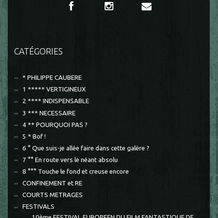
CATÉGORIES
* PHILIPPE CAUBERE
1 ***** VERTIGINEUX
2 **** INDISPENSABLE
3 *** NECESSAIRE
4 ** POURQUOI PAS ?
5 * Bof !
6 ° Que suis-je allée faire dans cette galère ?
7 °° En route vers le néant absolu
8 °°° Touche le fond et creuse encore
CONFINEMENT et RE
COURTS METRAGES
FESTIVALS
10ème FESTIVAL EUROPEEN DU FILM FANTASTIQUE DE