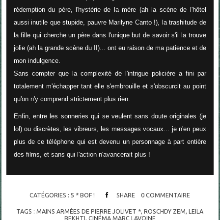
rédemption du père, l'hystérie de la mère (ah la scène de l'hôtel
aussi inutile que stupide, pauvre Marilyne Canto !), la trashitude de
la fille qui cherche un père dans l'unique but de savoir s'il la trouve
jolie (ah la grande scène du II)... ont eu raison de ma patience et de
mon indulgence.
Sans compter que la complexité de l'intrigue policière a fini par
totalement m'échapper tant elle s'embrouille et s'obscurcit au point
qu'on n'y comprend strictement plus rien.
Enfin, e
ntre les sonneries qui se veulent sans doute originales (je
lol) ou discrètes, les vibreurs, les messages vocaux... je n'en peux
plus de ce téléphone qui est devenu un personnage à part entière
des films, et sans qui l'action n'avancerait plus !
CATÉGORIES :
5 * BOF !
SHARE
0
COMMENTAIRE
TAGS :
MAINS ARMÉES DE PIERRE JOLIVET *
,
ROSCHDY ZEM
,
LEÏLA
BEKHTI
,
CINÉMA MARC LAVOINE