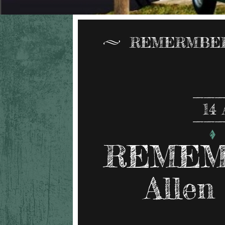
REMERMBER
14
REMEM
Allen