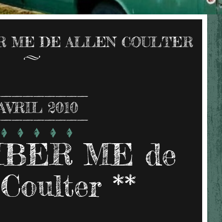
 ME DE ALLEN COULTER
AVRIL 2010
BER ME de
 Coulter **