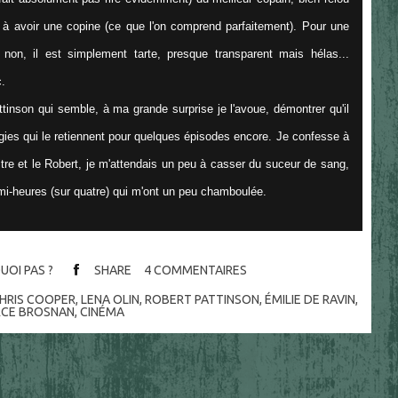
 à avoir une copine (ce que l'on comprend parfaitement). Pour une
... non, il est simplement tarte, presque transparent mais hélas...
.
tinson qui semble, à ma grande surprise je l'avoue, démontrer qu'il
ogies qui le retiennent pour quelques épisodes encore. Je confesse à
itre et le Robert, je m'attendais un peu à casser du suceur de sang,
emi-heures (sur quatre) qui m'ont un peu chamboulée.
UOI PAS ?
SHARE
4
COMMENTAIRES
HRIS COOPER
,
LENA OLIN
,
ROBERT PATTINSON
,
ÉMILIE DE RAVIN
,
RCE BROSNAN
,
CINÉMA