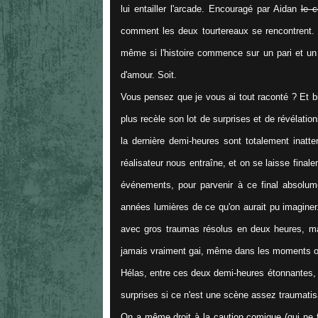
lui entailler l'arcade. Encouragé par Aidan
le 
comment les deux tourtereaux se rencontrent.
même si l'histoire commence sur un pari et un 
d'amour. Soit.
Vous pensez que je vous ai tout raconté ? Et b
plus recèle son lot de surprises et de révélation
la dernière demi-heures sont totalement inatte
réalisateur nous entraîne, et on se laisse fina
événements, pour parvenir à ce final absolum
années lumières de ce qu'on aurait pu imaginer
avec gros traumas résolus en deux heures, mai
jamais vraiment gai, même dans les moments où
Hélas, entre ces deux demi-heures étonnantes, 
surprises si ce n'est une scène assez traumatisa
On a même droit à la caution comique (qui ne f