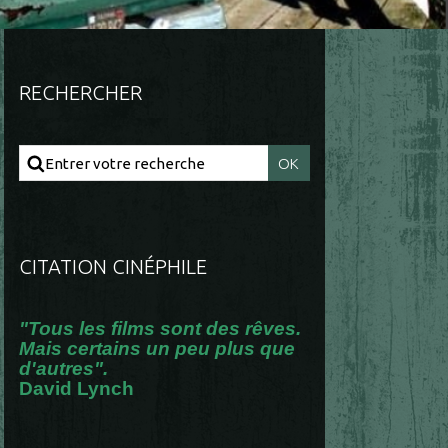
RECHERCHER
CITATION CINÉPHILE
"Tous les films sont des rêves.
Mais certains un peu plus que
d'autres".
David Lynch