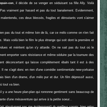
copain con
, il décide de se venger en séduisant sa fille Ally. Voilà
 Pas vraiment par hasard et pas du tout banalement. Evidemment,
malentendu, ces deux blessés, fragiles et déroutants vont s'aimer
ien pas du tout et même loin de là, car ce mélo comme on n'en fait
s. Mais voilà bien le film le plus étrange qui soit dont la première et
ndues et méritent qu'on s'y attarde. On ne sait pas du tout où le
lement emporter sans résistance et même séduire par la tournure des
ent déconcertant qui laisse complètement ébahi tant il est à des
. Il ne s'agit donc en rien d'une comédie sentimentale new-yorkaise
s bien d'un drame, d'un mélo pur et dur. Un film dépressif aussi,
 tout va bien.
il y a une heure plan-plan qui ronronne gentiment sans beaucoup de
nte d'une mésaventure qui arrive à la petite soeur...
ait absolument pas rire évidemment) du meilleur copain, bien relou