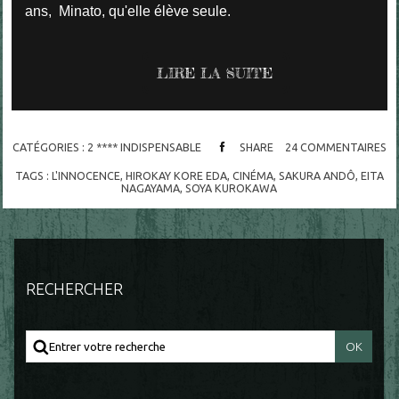
ans, Minato, qu'elle élève seule.
LIRE LA SUITE
CATÉGORIES :
2 **** INDISPENSABLE
SHARE
24
COMMENTAIRES
TAGS :
L'INNOCENCE
,
HIROKAY KORE EDA
,
CINÉMA
,
SAKURA ANDÔ
,
EITA
NAGAYAMA
,
SOYA KUROKAWA
RECHERCHER