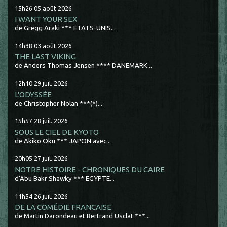
15h26
05
août 2026
I WANT YOUR SEX
de Gregg Araki *** ETATS-UNIS...
14h38
03
août 2026
THE LAST VIKING
de Anders Thomas Jensen **** DANEMARK...
12h10
29
juil. 2026
L'ODYSSÉE
de Christopher Nolan ***(*)...
15h57
28
juil. 2026
SOUS LE CIEL DE KYOTO
de Akiko Oku *** JAPON avec...
20h05
27
juil. 2026
NOTRE HISTOIRE - CHRONIQUES DU CAIRE
d'Abu Bakr Shawky *** EGYPTE...
11h54
26
juil. 2026
DE LA COMÉDIE FRANCAISE
de Martin Darondeau et Bertrand Usclat ***...