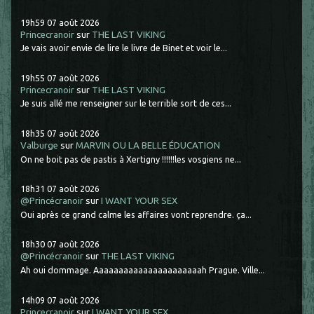
19h59
07
août 2026
Princecranoir
sur
THE LAST VIKING
Je vais avoir envie de lire le livre de Binet et voir le...
19h55
07
août 2026
Princecranoir
sur
THE LAST VIKING
Je suis allé me renseigner sur le terrible sort de ces...
18h35
07
août 2026
Valburge
sur
MARVIN OU LA BELLE ÉDUCATION
On ne boit pas de pastis à Xertigny !!!!!!les vosgiens ne...
18h31
07
août 2026
@Princécranoir
sur
I WANT YOUR SEX
Oui après ce grand calme les affaires vont reprendre. ça...
18h30
07
août 2026
@Princécranoir
sur
THE LAST VIKING
Ah oui dommage. Aaaaaaaaaaaaaaaaaaaaaah Prague. Ville...
14h09
07
août 2026
Princecranoir
sur
I WANT YOUR SEX