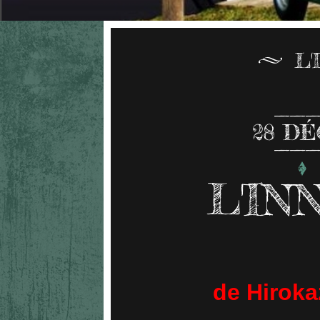
L
28
DÉ
L'IN
de Hiroka