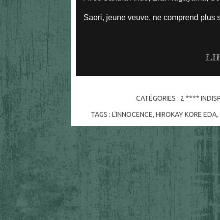
Saori, jeune veuve, ne comprend plus so
LI
CATÉGORIES :
2 **** INDI
TAGS :
L'INNOCENCE
,
HIROKAY KORE EDA
,