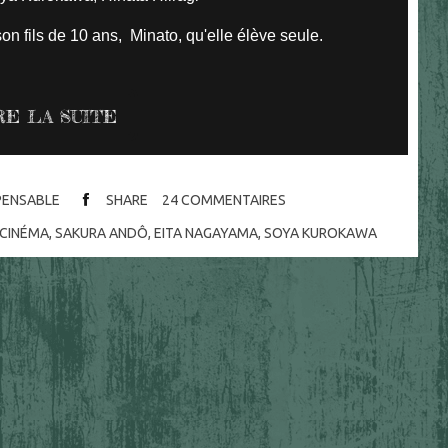
n fils de 10 ans, Minato, qu'elle élève seule.
RE LA SUITE
SPENSABLE
SHARE
24
COMMENTAIRES
CINÉMA
,
SAKURA ANDÔ
,
EITA NAGAYAMA
,
SOYA KUROKAWA