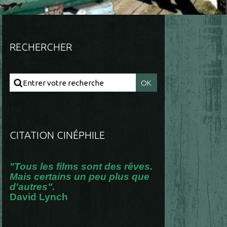
RECHERCHER
CITATION CINÉPHILE
"Tous les films sont des rêves.
Mais certains un peu plus que
d'autres".
David Lynch