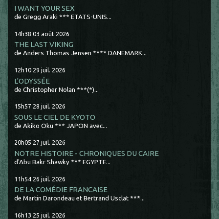
I WANT YOUR SEX
de Gregg Araki *** ETATS-UNIS...
14h38
03
août 2026
THE LAST VIKING
de Anders Thomas Jensen **** DANEMARK...
12h10
29
juil. 2026
L'ODYSSÉE
de Christopher Nolan ***(*)...
15h57
28
juil. 2026
SOUS LE CIEL DE KYOTO
de Akiko Oku *** JAPON avec...
20h05
27
juil. 2026
NOTRE HISTOIRE - CHRONIQUES DU CAIRE
d'Abu Bakr Shawky *** EGYPTE...
11h54
26
juil. 2026
DE LA COMÉDIE FRANCAISE
de Martin Darondeau et Bertrand Usclat ***...
16h13
25
juil. 2026