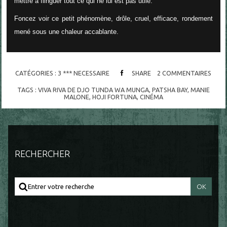
mettre à flinguer tout ce qui ne lui est pas utile.
Foncez voir ce petit phénomène, drôle, cruel, efficace, rondement
mené sous une chaleur accablante.
CATÉGORIES :
3 *** NECESSAIRE
SHARE
2
COMMENTAIRES
TAGS :
VIVA RIVA DE DJO TUNDA WA MUNGA
,
PATSHA BAY
,
MANIE
MALONE
,
HOJI FORTUNA
,
CINÉMA
RECHERCHER