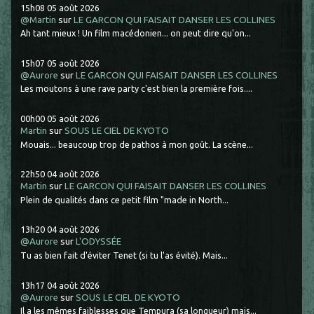
15h08
05
août 2026
@Martin
sur
LE GARCON QUI FAISAIT DANSER LES COLLINES
Ah tant mieux ! Un film macédonien... on peut dire qu'on...
15h07
05
août 2026
@Aurore
sur
LE GARCON QUI FAISAIT DANSER LES COLLINES
Les moutons à une rave party c'est bien la première fois....
00h00
05
août 2026
Martin
sur
SOUS LE CIEL DE KYOTO
Mouais... beaucoup trop de pathos à mon goût. La scène...
22h50
04
août 2026
Martin
sur
LE GARCON QUI FAISAIT DANSER LES COLLINES
Plein de qualités dans ce petit film "made in North...
13h20
04
août 2026
@Aurore
sur
L'ODYSSÉE
Tu as bien fait d'éviter Tenet (si tu l'as évité). Mais...
13h17
04
août 2026
@Aurore
sur
SOUS LE CIEL DE KYOTO
Il a les mêmes faiblesses que Tempura (sa longueur) mais...