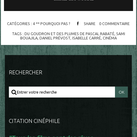
CATÉGORIES :
4 ** POURQUOI PAS ?
SHARE
0
COMMENTAIRE
TAGS :
DU GOUDRON ET DES PLUMES DE PASCAL RABATÉ
,
SAMI
BOUAJILA
,
DANIEL PRÉVOST
,
ISABELLE CARRÉ
,
CINÉMA
RECHERCHER
CITATION CINÉPHILE