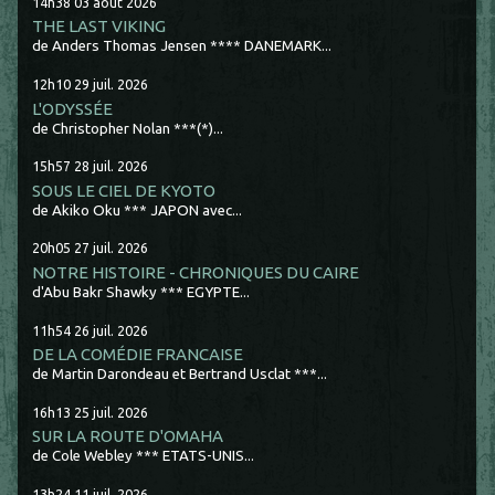
14h38
03
août 2026
THE LAST VIKING
de Anders Thomas Jensen **** DANEMARK...
12h10
29
juil. 2026
L'ODYSSÉE
de Christopher Nolan ***(*)...
15h57
28
juil. 2026
SOUS LE CIEL DE KYOTO
de Akiko Oku *** JAPON avec...
20h05
27
juil. 2026
NOTRE HISTOIRE - CHRONIQUES DU CAIRE
d'Abu Bakr Shawky *** EGYPTE...
11h54
26
juil. 2026
DE LA COMÉDIE FRANCAISE
de Martin Darondeau et Bertrand Usclat ***...
16h13
25
juil. 2026
SUR LA ROUTE D'OMAHA
de Cole Webley *** ETATS-UNIS...
13h24
11
juil. 2026