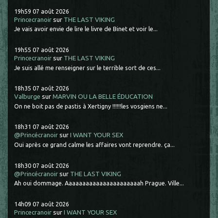
19h59
07
août 2026
Princecranoir
sur
THE LAST VIKING
Je vais avoir envie de lire le livre de Binet et voir le...
19h55
07
août 2026
Princecranoir
sur
THE LAST VIKING
Je suis allé me renseigner sur le terrible sort de ces...
18h35
07
août 2026
Valburge
sur
MARVIN OU LA BELLE ÉDUCATION
On ne boit pas de pastis à Xertigny !!!!!!les vosgiens ne...
18h31
07
août 2026
@Princécranoir
sur
I WANT YOUR SEX
Oui après ce grand calme les affaires vont reprendre. ça...
18h30
07
août 2026
@Princécranoir
sur
THE LAST VIKING
Ah oui dommage. Aaaaaaaaaaaaaaaaaaaaaah Prague. Ville...
14h09
07
août 2026
Princecranoir
sur
I WANT YOUR SEX