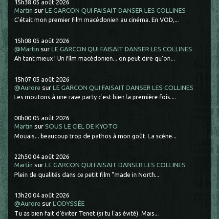
15h38
05
août 2026
Martin
sur
LE GARCON QUI FAISAIT DANSER LES COLLINES
C'était mon premier film macédonien au cinéma. En VOD,...
15h08
05
août 2026
@Martin
sur
LE GARCON QUI FAISAIT DANSER LES COLLINES
Ah tant mieux ! Un film macédonien... on peut dire qu'on...
15h07
05
août 2026
@Aurore
sur
LE GARCON QUI FAISAIT DANSER LES COLLINES
Les moutons à une rave party c'est bien la première fois....
00h00
05
août 2026
Martin
sur
SOUS LE CIEL DE KYOTO
Mouais... beaucoup trop de pathos à mon goût. La scène...
22h50
04
août 2026
Martin
sur
LE GARCON QUI FAISAIT DANSER LES COLLINES
Plein de qualités dans ce petit film "made in North...
13h20
04
août 2026
@Aurore
sur
L'ODYSSÉE
Tu as bien fait d'éviter Tenet (si tu l'as évité). Mais...