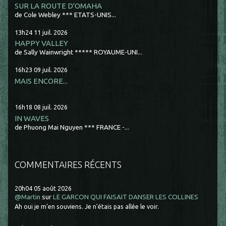
SUR LA ROUTE D'OMAHA
de Cole Webley *** ETATS-UNIS...
13h24
11
juil. 2026
HAPPY VALLEY
de Sally Wainwright ***** ROYAUME-UNI...
16h23
09
juil. 2026
MAIS ENCORE...
16h18
08
juil. 2026
IN WAVES
de Phuong Mai Nguyen *** FRANCE -...
COMMENTAIRES RÉCENTS
20h04
05
août 2026
@Martin
sur
LE GARCON QUI FAISAIT DANSER LES COLLINES
Ah oui je m'en souviens. Je n'étais pas allée le voir.