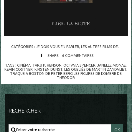
LIRE LA SUITE
CATÉGORIES :
JE DOIS VOUS EN PARLER
,
LES AUTRES FILMS DE...
SHARE
6
COMMENTAIRES
TAGS :
CINÉMA
,
TARJI P. HENSON
,
OCTAVIA SPENCER
,
JANELLE MONAE
,
KEVIN COSTNER
,
KIRSTEN DUNST
,
LES OUBLIÉS DE MARTIN ZANDVLIET
,
TRAQUE A BOSTON DE PETER BERG LES FIGURES DE L'OMBRE DE
THEODOR
RECHERCHER