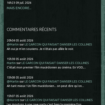
16h23
09
juil. 2026
MAIS ENCORE...
COMMENTAIRES RÉCENTS
20h04
05
août 2026
@Martin
sur
LE GARCON QUI FAISAIT DANSER LES COLLINES
Ah oui je m'en souviens. Je n'étais pas allée le voir.
15h38
05
août 2026
Martin
sur
LE GARCON QUI FAISAIT DANSER LES COLLINES
C'était mon premier film macédonien au cinéma. En VOD,...
15h08
05
août 2026
@Martin
sur
LE GARCON QUI FAISAIT DANSER LES COLLINES
Ah tant mieux ! Un film macédonien... on peut dire qu'on...
15h07
05
août 2026
@Aurore
sur
LE GARCON QUI FAISAIT DANSER LES COLLINES
Les moutons à une rave party c'est bien la première fois....