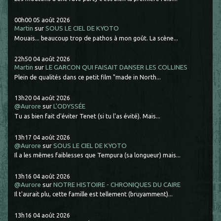
00h00
05
août 2026
Martin
sur
SOUS LE CIEL DE KYOTO
Mouais... beaucoup trop de pathos à mon goût. La scène...
22h50
04
août 2026
Martin
sur
LE GARCON QUI FAISAIT DANSER LES COLLINES
Plein de qualités dans ce petit film "made in North...
13h20
04
août 2026
@Aurore
sur
L'ODYSSÉE
Tu as bien fait d'éviter Tenet (si tu l'as évité). Mais...
13h17
04
août 2026
@Aurore
sur
SOUS LE CIEL DE KYOTO
Il a les mêmes faiblesses que Tempura (sa longueur) mais...
13h16
04
août 2026
@Aurore
sur
NOTRE HISTOIRE - CHRONIQUES DU CAIRE
Il t'aurait plu, cette famille est tellement (bruyamment)...
13h16
04
août 2026