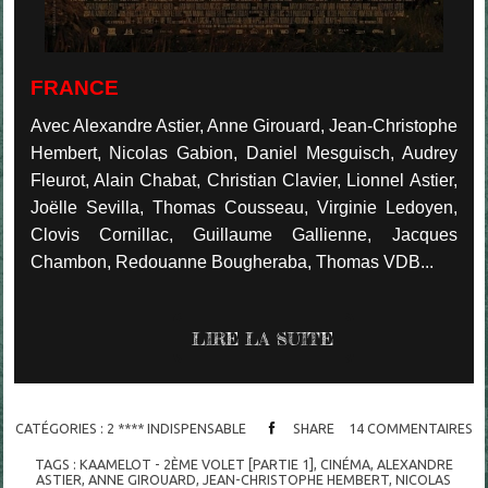
FRANCE
Avec Alexandre Astier, Anne Girouard, Jean-Christophe
Hembert, Nicolas Gabion, Daniel Mesguisch, Audrey
Fleurot, Alain Chabat, Christian Clavier, Lionnel Astier,
Joëlle Sevilla, Thomas Cousseau, Virginie Ledoyen,
Clovis Cornillac, Guillaume Gallienne, Jacques
Chambon, Redouanne Bougheraba, Thomas VDB...
LIRE LA SUITE
CATÉGORIES :
2 **** INDISPENSABLE
SHARE
14
COMMENTAIRES
TAGS :
KAAMELOT - 2ÈME VOLET [PARTIE 1]
,
CINÉMA
,
ALEXANDRE
ASTIER
,
ANNE GIROUARD
,
JEAN-CHRISTOPHE HEMBERT
,
NICOLAS