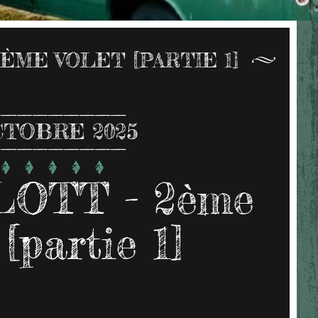
ÈME VOLET [PARTIE 1]
CTOBRE 2025
OTT - 2ème
 [partie 1]