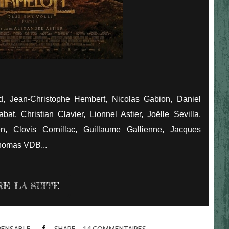
d, Jean-Christophe Hembert, Nicolas Gabion, Daniel
at, Christian Clavier, Lionnel Astier, Joëlle Sevilla,
, Clovis Cornillac, Guillaume Gallienne, Jacques
omas VDB...
RE LA SUITE
SPENSABLE
SHARE
14
COMMENTAIRES