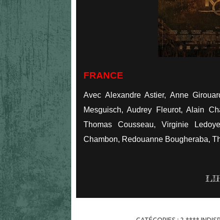
FRANCE
Avec Alexandre Astier, Anne Girouar
Mesguisch, Audrey Fleurot, Alain Chab
Thomas Cousseau, Virginie Ledoyen
Chambon, Redouanne Bougheraba, Th
LI
CATÉGORIES :
2 **** INDI