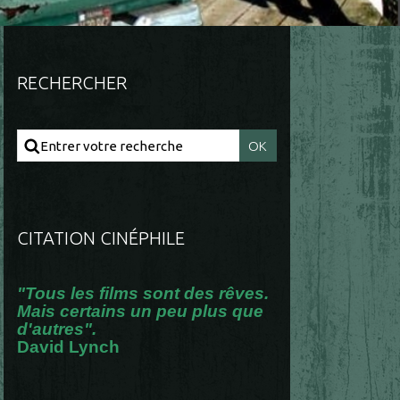
RECHERCHER
CITATION CINÉPHILE
"Tous les films sont des rêves.
Mais certains un peu plus que
d'autres".
David Lynch