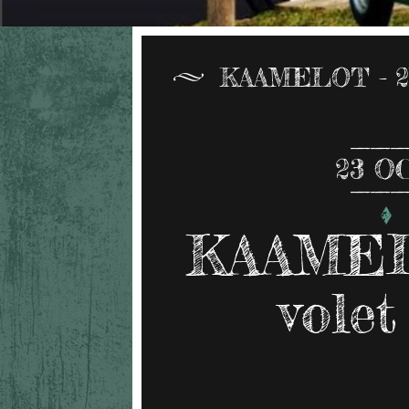
KAAMELOT - 2
23
O
KAAMEL
volet