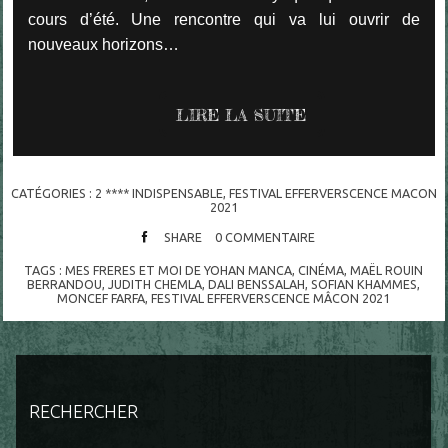
cours d’été. Une rencontre qui va lui ouvrir de
nouveaux horizons…
LIRE LA SUITE
CATÉGORIES :
2 **** INDISPENSABLE
,
FESTIVAL EFFERVERSCENCE MACON
2021
SHARE
0
COMMENTAIRE
TAGS :
MES FRERES ET MOI DE YOHAN MANCA
,
CINÉMA
,
MAËL ROUIN
BERRANDOU
,
JUDITH CHEMLA
,
DALI BENSSALAH
,
SOFIAN KHAMMES
,
MONCEF FARFA
,
FESTIVAL EFFERVERSCENCE MÂCON 2021
RECHERCHER