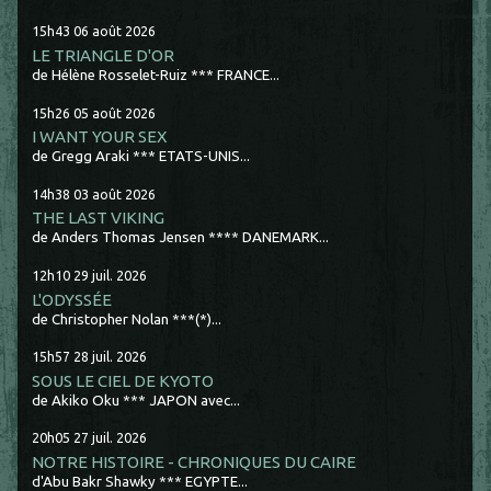
15h43
06
août 2026
LE TRIANGLE D'OR
de Hélène Rosselet-Ruiz *** FRANCE...
15h26
05
août 2026
I WANT YOUR SEX
de Gregg Araki *** ETATS-UNIS...
14h38
03
août 2026
THE LAST VIKING
de Anders Thomas Jensen **** DANEMARK...
12h10
29
juil. 2026
L'ODYSSÉE
de Christopher Nolan ***(*)...
15h57
28
juil. 2026
SOUS LE CIEL DE KYOTO
de Akiko Oku *** JAPON avec...
20h05
27
juil. 2026
NOTRE HISTOIRE - CHRONIQUES DU CAIRE
d'Abu Bakr Shawky *** EGYPTE...