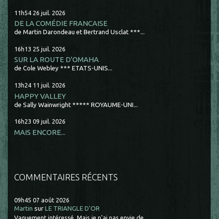
11h54
26
juil. 2026
DE LA COMÉDIE FRANCAISE
de Martin Darondeau et Bertrand Usclat ***...
16h13
25
juil. 2026
SUR LA ROUTE D'OMAHA
de Cole Webley *** ETATS-UNIS...
13h24
11
juil. 2026
HAPPY VALLEY
de Sally Wainwright ***** ROYAUME-UNI...
16h23
09
juil. 2026
MAIS ENCORE...
COMMENTAIRES RÉCENTS
09h45
07
août 2026
Martin
sur
LE TRIANGLE D'OR
Vaguement intéressé. Mais je n'ai pas envie de...