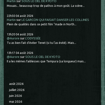
Martin
sur
SOUS LE CIEL DE KYOTO
Mouais... beaucoup trop de pathos à mon goût. La scène...
22h50
04
août 2026
Martin
sur
LE GARCON QUI FAISAIT DANSER LES COLLINES
Plein de qualités dans ce petit film "made in North...
13h20
04
août 2026
@Aurore
sur
L'ODYSSÉE
Tu as bien fait d'éviter Tenet (si tu l'as évité). Mais...
13h17
04
août 2026
@Aurore
sur
SOUS LE CIEL DE KYOTO
Il a les mêmes faiblesses que Tempura (sa longueur) mais...
août 2026
juillet 2026
juin 2026
mai 2026