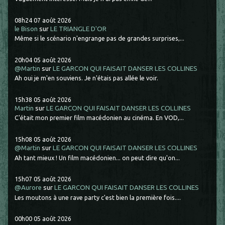
08h24
07
août 2026
le Bison
sur
LE TRIANGLE D'OR
Même si le scénario n'engrange pas de grandes surprises,...
20h04
05
août 2026
@Martin
sur
LE GARCON QUI FAISAIT DANSER LES COLLINES
Ah oui je m'en souviens. Je n'étais pas allée le voir.
15h38
05
août 2026
Martin
sur
LE GARCON QUI FAISAIT DANSER LES COLLINES
C'était mon premier film macédonien au cinéma. En VOD,...
15h08
05
août 2026
@Martin
sur
LE GARCON QUI FAISAIT DANSER LES COLLINES
Ah tant mieux ! Un film macédonien... on peut dire qu'on...
15h07
05
août 2026
@Aurore
sur
LE GARCON QUI FAISAIT DANSER LES COLLINES
Les moutons à une rave party c'est bien la première fois....
00h00
05
août 2026