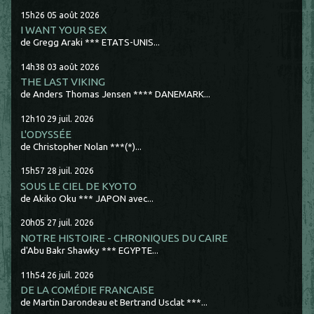
15h26
05
août 2026
I WANT YOUR SEX
de Gregg Araki *** ETATS-UNIS...
14h38
03
août 2026
THE LAST VIKING
de Anders Thomas Jensen **** DANEMARK...
12h10
29
juil. 2026
L'ODYSSÉE
de Christopher Nolan ***(*)...
15h57
28
juil. 2026
SOUS LE CIEL DE KYOTO
de Akiko Oku *** JAPON avec...
20h05
27
juil. 2026
NOTRE HISTOIRE - CHRONIQUES DU CAIRE
d'Abu Bakr Shawky *** EGYPTE...
11h54
26
juil. 2026
DE LA COMÉDIE FRANCAISE
de Martin Darondeau et Bertrand Usclat ***...