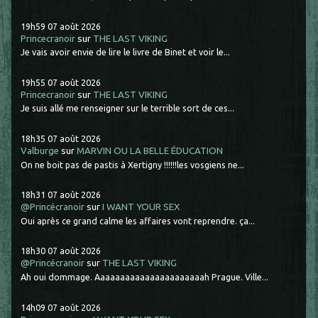
19h59
07
août 2026
Princecranoir
sur
THE LAST VIKING
Je vais avoir envie de lire le livre de Binet et voir le...
19h55
07
août 2026
Princecranoir
sur
THE LAST VIKING
Je suis allé me renseigner sur le terrible sort de ces...
18h35
07
août 2026
Valburge
sur
MARVIN OU LA BELLE ÉDUCATION
On ne boit pas de pastis à Xertigny !!!!!!les vosgiens ne...
18h31
07
août 2026
@Princécranoir
sur
I WANT YOUR SEX
Oui après ce grand calme les affaires vont reprendre. ça...
18h30
07
août 2026
@Princécranoir
sur
THE LAST VIKING
Ah oui dommage. Aaaaaaaaaaaaaaaaaaaaaah Prague. Ville...
14h09
07
août 2026