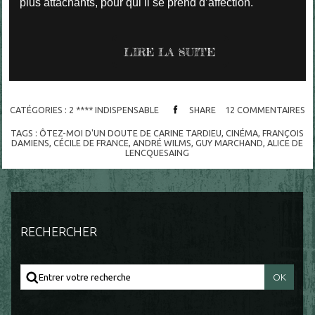
plus attachants, pour qui il se prend d’affection.
LIRE LA SUITE
CATÉGORIES :
2 **** INDISPENSABLE
SHARE
12
COMMENTAIRES
TAGS :
ÔTEZ-MOI D'UN DOUTE DE CARINE TARDIEU
,
CINÉMA
,
FRANÇOIS
DAMIENS
,
CÉCILE DE FRANCE
,
ANDRÉ WILMS
,
GUY MARCHAND
,
ALICE DE
LENCQUESAING
RECHERCHER