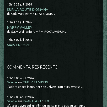
16h13
25
juil. 2026
SUR LA ROUTE D'OMAHA
de Cole Webley *** ETATS-UNIS...
13h24
11
juil. 2026
HAPPY VALLEY
de Sally Wainwright ***** ROYAUME-UNI...
16h23
09
juil. 2026
MAIS ENCORE...
COMMENTAIRES RÉCENTS
10h19
08
août 2026
Selenie
sur
THE LAST VIKING
J'adore ce réalisateur et son univers, toujours avec sa...
10h12
08
août 2026
Selenie
sur
I WANT YOUR SEX
D'accord avec toi, un film qui ne se prend pas au sérieux...