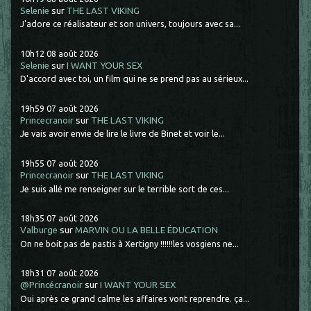
Selenie
sur
THE LAST VIKING
J'adore ce réalisateur et son univers, toujours avec sa...
10h12
08
août 2026
Selenie
sur
I WANT YOUR SEX
D'accord avec toi, un film qui ne se prend pas au sérieux...
19h59
07
août 2026
Princecranoir
sur
THE LAST VIKING
Je vais avoir envie de lire le livre de Binet et voir le...
19h55
07
août 2026
Princecranoir
sur
THE LAST VIKING
Je suis allé me renseigner sur le terrible sort de ces...
18h35
07
août 2026
Valburge
sur
MARVIN OU LA BELLE ÉDUCATION
On ne boit pas de pastis à Xertigny !!!!!!les vosgiens ne...
18h31
07
août 2026
@Princécranoir
sur
I WANT YOUR SEX
Oui après ce grand calme les affaires vont reprendre. ça...