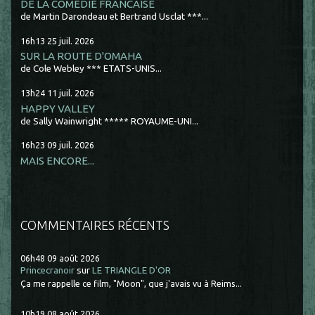
DE LA COMÉDIE FRANCAISE
de Martin Darondeau et Bertrand Usclat ***...
16h13
25
juil. 2026
SUR LA ROUTE D'OMAHA
de Cole Webley *** ETATS-UNIS...
13h24
11
juil. 2026
HAPPY VALLEY
de Sally Wainwright ***** ROYAUME-UNI...
16h23
09
juil. 2026
MAIS ENCORE...
COMMENTAIRES RÉCENTS
06h48
09
août 2026
Princecranoir
sur
LE TRIANGLE D'OR
Ça me rappelle ce film, "Moon", que j'avais vu à Reims...
10h19
08
août 2026