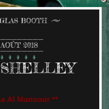
GLAS BOOTH
AOÛT 2018
 SHELLEY
aa Al Mansour **