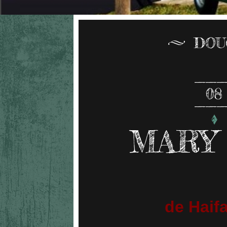
DOU
08
MARY
de Haif