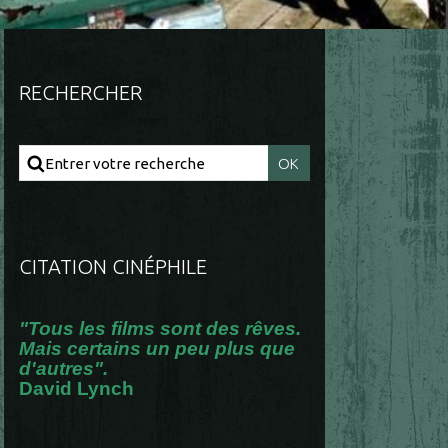
RECHERCHER
CITATION CINÉPHILE
"Tous les films sont des rêves.
Mais certains un peu plus que
d'autres".
David Lynch