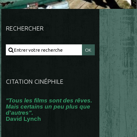
RECHERCHER
CITATION CINÉPHILE
"Tous les films sont des rêves.
Mais certains un peu plus que
d'autres".
David Lynch