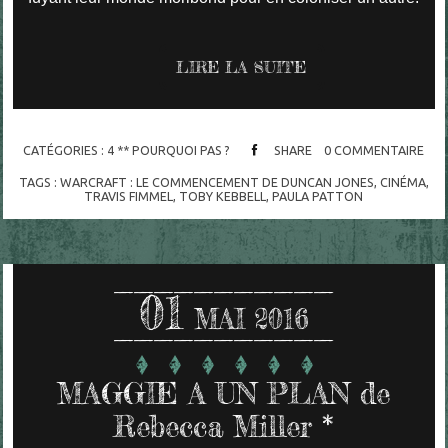
LIRE LA SUITE
CATÉGORIES :
4 ** POURQUOI PAS ?
SHARE
0
COMMENTAIRE
TAGS :
WARCRAFT : LE COMMENCEMENT DE DUNCAN JONES
,
CINÉMA
,
TRAVIS FIMMEL
,
TOBY KEBBELL
,
PAULA PATTON
01
MAI 2016
MAGGIE A UN PLAN de
Rebecca Miller *