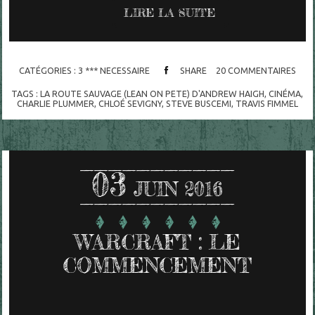
LIRE LA SUITE
CATÉGORIES :
3 *** NECESSAIRE
SHARE
20
COMMENTAIRES
TAGS :
LA ROUTE SAUVAGE (LEAN ON PETE) D'ANDREW HAIGH
,
CINÉMA
,
CHARLIE PLUMMER
,
CHLOÉ SEVIGNY
,
STEVE BUSCEMI
,
TRAVIS FIMMEL
03
JUIN 2016
WARCRAFT : LE
COMMENCEMENT