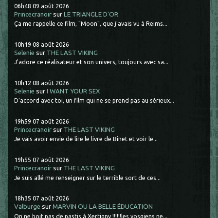
06h48
09
août 2026
Princecranoir
sur
LE TRIANGLE D'OR
Ça me rappelle ce film, "Moon", que j'avais vu à Reims...
10h19
08
août 2026
Selenie
sur
THE LAST VIKING
J'adore ce réalisateur et son univers, toujours avec sa...
10h12
08
août 2026
Selenie
sur
I WANT YOUR SEX
D'accord avec toi, un film qui ne se prend pas au sérieux...
19h59
07
août 2026
Princecranoir
sur
THE LAST VIKING
Je vais avoir envie de lire le livre de Binet et voir le...
19h55
07
août 2026
Princecranoir
sur
THE LAST VIKING
Je suis allé me renseigner sur le terrible sort de ces...
18h35
07
août 2026
Valburge
sur
MARVIN OU LA BELLE ÉDUCATION
On ne boit pas de pastis à Xertigny !!!!!!les vosgiens ne...