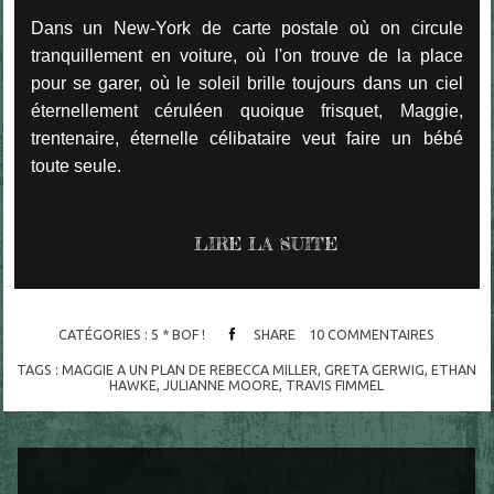
Dans un New-York de carte postale où on circule
tranquillement en voiture, où l'on trouve de la place
pour se garer, où le soleil brille toujours dans un ciel
éternellement céruléen quoique frisquet, Maggie,
trentenaire, éternelle célibataire veut faire un bébé
toute seule.
LIRE LA SUITE
CATÉGORIES :
5 * BOF !
SHARE
10
COMMENTAIRES
TAGS :
MAGGIE A UN PLAN DE REBECCA MILLER
,
GRETA GERWIG
,
ETHAN
HAWKE
,
JULIANNE MOORE
,
TRAVIS FIMMEL