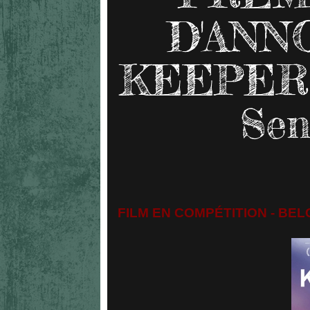
D'ANNO
KEEPER 
Sen
FILM EN COMPÉTITION - BEL