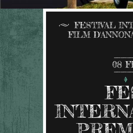
FESTIVAL I
FILM D'ANNONA
08
F
FE
INTERN
PREM