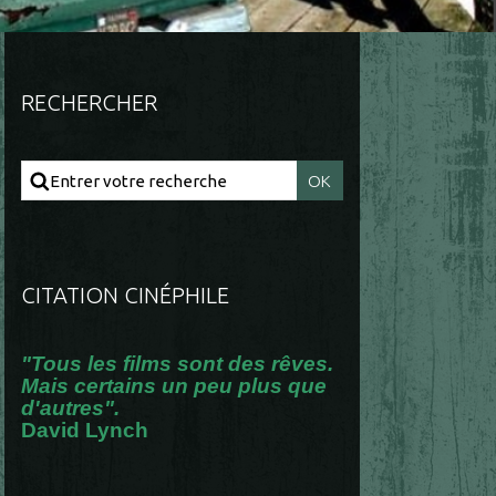
RECHERCHER
CITATION CINÉPHILE
"Tous les films sont des rêves.
Mais certains un peu plus que
d'autres".
David Lynch