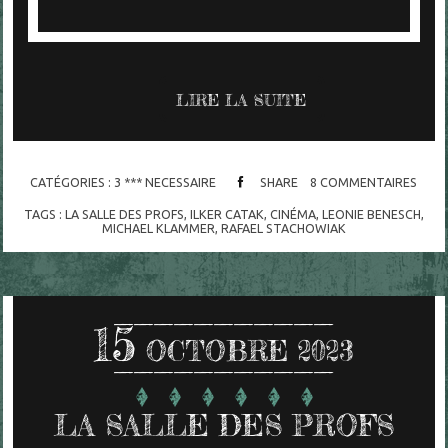
LIRE LA SUITE
CATÉGORIES :
3 *** NECESSAIRE
SHARE
8
COMMENTAIRES
TAGS :
LA SALLE DES PROFS
,
ILKER CATAK
,
CINÉMA
,
LEONIE BENESCH
,
MICHAEL KLAMMER
,
RAFAEL STACHOWIAK
15
OCTOBRE 2023
LA SALLE DES PROFS