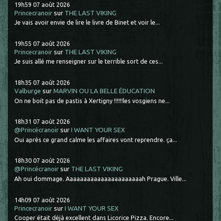
19h59
07
août 2026
Princecranoir
sur
THE LAST VIKING
Je vais avoir envie de lire le livre de Binet et voir le...
19h55
07
août 2026
Princecranoir
sur
THE LAST VIKING
Je suis allé me renseigner sur le terrible sort de ces...
18h35
07
août 2026
Valburge
sur
MARVIN OU LA BELLE ÉDUCATION
On ne boit pas de pastis à Xertigny !!!!!!les vosgiens ne...
18h31
07
août 2026
@Princécranoir
sur
I WANT YOUR SEX
Oui après ce grand calme les affaires vont reprendre. ça...
18h30
07
août 2026
@Princécranoir
sur
THE LAST VIKING
Ah oui dommage. Aaaaaaaaaaaaaaaaaaaaaah Prague. Ville...
14h09
07
août 2026
Princecranoir
sur
I WANT YOUR SEX
Cooper était déjà excellent dans Licorice Pizza. Encore...