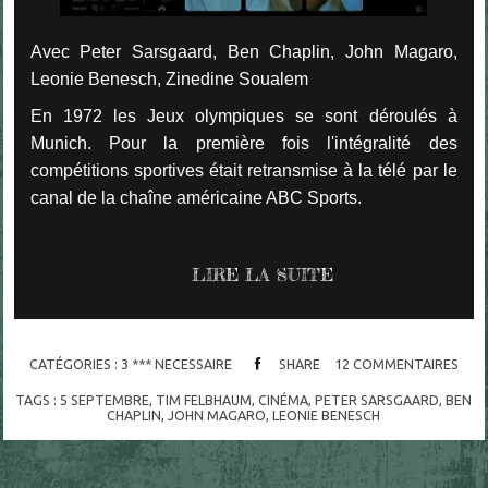
Avec Peter Sarsgaard, Ben Chaplin, John Magaro,
Leonie Benesch, Zinedine Soualem
En 1972 les Jeux olympiques se sont déroulés à
Munich. Pour la première fois l'intégralité des
compétitions sportives était retransmise à la télé par le
canal de la chaîne américaine ABC Sports.
LIRE LA SUITE
CATÉGORIES :
3 *** NECESSAIRE
SHARE
12
COMMENTAIRES
TAGS :
5 SEPTEMBRE
,
TIM FELBHAUM
,
CINÉMA
,
PETER SARSGAARD
,
BEN
CHAPLIN
,
JOHN MAGARO
,
LEONIE BENESCH