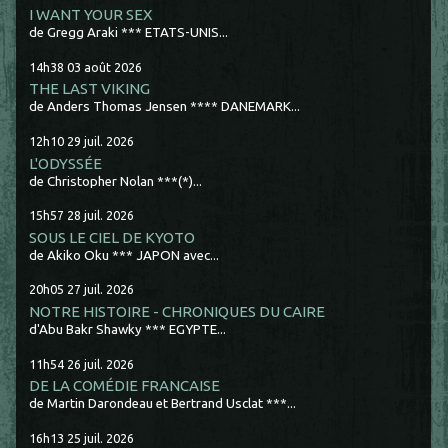
I WANT YOUR SEX
de Gregg Araki *** ETATS-UNIS...
14h38
03
août 2026
THE LAST VIKING
de Anders Thomas Jensen **** DANEMARK...
12h10
29
juil. 2026
L'ODYSSÉE
de Christopher Nolan ***(*)...
15h57
28
juil. 2026
SOUS LE CIEL DE KYOTO
de Akiko Oku *** JAPON avec...
20h05
27
juil. 2026
NOTRE HISTOIRE - CHRONIQUES DU CAIRE
d'Abu Bakr Shawky *** EGYPTE...
11h54
26
juil. 2026
DE LA COMÉDIE FRANCAISE
de Martin Darondeau et Bertrand Usclat ***...
16h13
25
juil. 2026