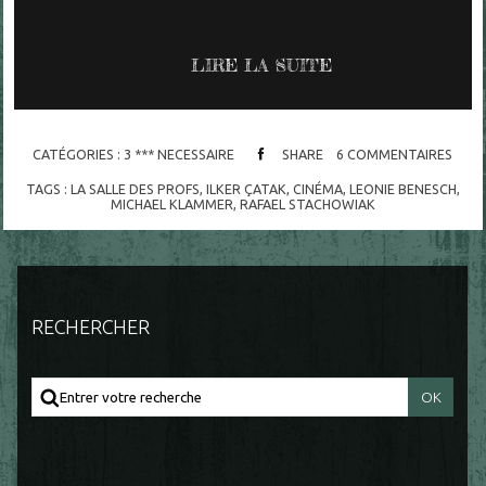
LIRE LA SUITE
CATÉGORIES :
3 *** NECESSAIRE
SHARE
6
COMMENTAIRES
TAGS :
LA SALLE DES PROFS
,
ILKER ÇATAK
,
CINÉMA
,
LEONIE BENESCH
,
MICHAEL KLAMMER
,
RAFAEL STACHOWIAK
RECHERCHER