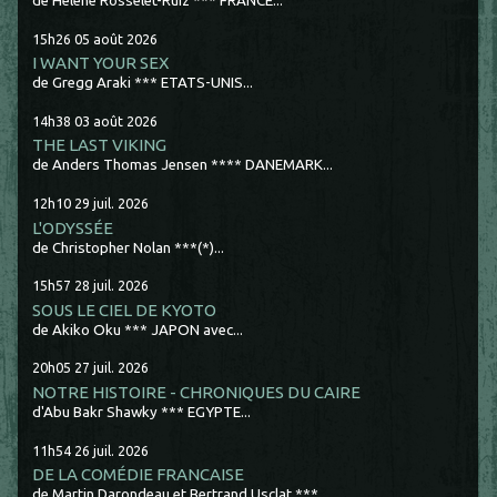
de Hélène Rosselet-Ruiz *** FRANCE...
15h26
05
août 2026
I WANT YOUR SEX
de Gregg Araki *** ETATS-UNIS...
14h38
03
août 2026
THE LAST VIKING
de Anders Thomas Jensen **** DANEMARK...
12h10
29
juil. 2026
L'ODYSSÉE
de Christopher Nolan ***(*)...
15h57
28
juil. 2026
SOUS LE CIEL DE KYOTO
de Akiko Oku *** JAPON avec...
20h05
27
juil. 2026
NOTRE HISTOIRE - CHRONIQUES DU CAIRE
d'Abu Bakr Shawky *** EGYPTE...
11h54
26
juil. 2026
DE LA COMÉDIE FRANCAISE
de Martin Darondeau et Bertrand Usclat ***...