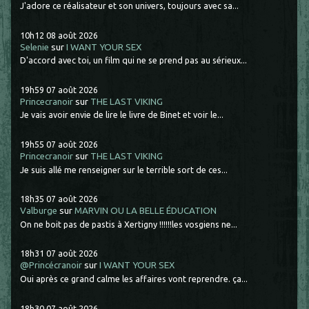
J'adore ce réalisateur et son univers, toujours avec sa...
10h12
08
août 2026
Selenie
sur
I WANT YOUR SEX
D'accord avec toi, un film qui ne se prend pas au sérieux...
19h59
07
août 2026
Princecranoir
sur
THE LAST VIKING
Je vais avoir envie de lire le livre de Binet et voir le...
19h55
07
août 2026
Princecranoir
sur
THE LAST VIKING
Je suis allé me renseigner sur le terrible sort de ces...
18h35
07
août 2026
Valburge
sur
MARVIN OU LA BELLE ÉDUCATION
On ne boit pas de pastis à Xertigny !!!!!!les vosgiens ne...
18h31
07
août 2026
@Princécranoir
sur
I WANT YOUR SEX
Oui après ce grand calme les affaires vont reprendre. ça...
18h30
07
août 2026