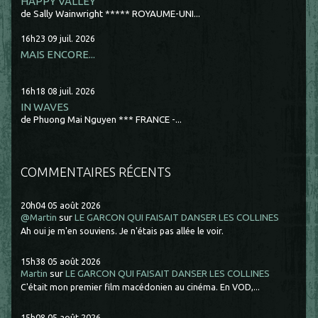
HAPPY VALLEY
de Sally Wainwright ***** ROYAUME-UNI...
16h23
09
juil. 2026
MAIS ENCORE...
16h18
08
juil. 2026
IN WAVES
de Phuong Mai Nguyen *** FRANCE -...
COMMENTAIRES RÉCENTS
20h04
05
août 2026
@Martin
sur
LE GARCON QUI FAISAIT DANSER LES COLLINES
Ah oui je m'en souviens. Je n'étais pas allée le voir.
15h38
05
août 2026
Martin
sur
LE GARCON QUI FAISAIT DANSER LES COLLINES
C'était mon premier film macédonien au cinéma. En VOD,...
15h08
05
août 2026