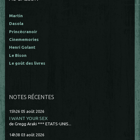
Martin
Dasola
Princécranoir
Cinememories
Henri Golant
Le Bison
Le goût des livres
NOTES RÉCENTES
15h26
05
août 2026
I WANT YOUR SEX
de Gregg Araki *** ETATS-UNIS...
14h38
03
août 2026