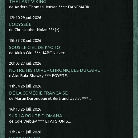
THE LAST VIKING
de Anders Thomas Jensen **** DANEMARK...
12h10
29
juil. 2026
L'ODYSSÉE
de Christopher Nolan ***(*)...
15h57
28
juil. 2026
SOUS LE CIEL DE KYOTO
de Akiko Oku *** JAPON avec...
20h05
27
juil. 2026
NOTRE HISTOIRE - CHRONIQUES DU CAIRE
d'Abu Bakr Shawky *** EGYPTE...
11h54
26
juil. 2026
DE LA COMÉDIE FRANCAISE
de Martin Darondeau et Bertrand Usclat ***...
16h13
25
juil. 2026
SUR LA ROUTE D'OMAHA
de Cole Webley *** ETATS-UNIS...
13h24
11
juil. 2026