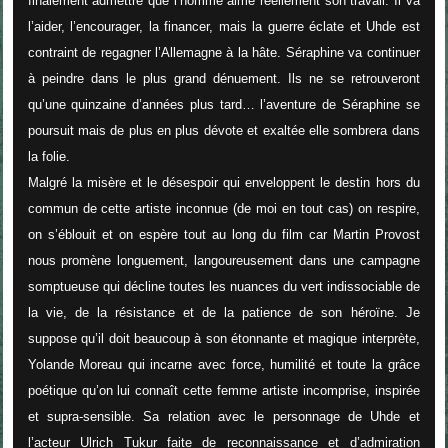
finalement admettre que l’homme aime réellement son travail. Il va
l’aider, l’encourager, la financer, mais la guerre éclate et Uhde est
contraint de regagner l’Allemagne à la hâte. Séraphine va continuer
à peindre dans le plus grand dénuement. Ils ne se retrouveront
qu’une quinzaine d’années plus tard… l’aventure de Séraphine se
poursuit mais de plus en plus dévote et exaltée elle sombrera dans
la folie.
Malgré la misère et le désespoir qui enveloppent le destin hors du
commun de cette artiste inconnue (de moi en tout cas) on respire,
on s’éblouit et on espère tout au long du film car Martin Provost
nous promène longuement, langoureusement dans une campagne
somptueuse qui décline toutes les nuances du vert indissociable de
la vie, de la résistance et de la patience de son héroïne. Je
suppose qu’il doit beaucoup à son étonnante et magique interprète,
Yolande Moreau qui incarne avec force, humilité et toute la grâce
poétique qu’on lui connaît cette femme artiste incomprise, inspirée
et supra-sensible. Sa relation avec le personnage de Uhde et
l’acteur Ulrich Tukur faite de reconnaissance et d’admiration