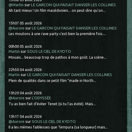
@Martin
sur
LE GARCON QUI FAISAIT DANSER LES COLLINES
Ah tant mieux ! Un film macédonien... on peut dire qu'on...
15h07
05
août 2026
@Aurore
sur
LE GARCON QUI FAISAIT DANSER LES COLLINES
Les moutons à une rave party c'est bien la première fois....
00h00
05
août 2026
Martin
sur
SOUS LE CIEL DE KYOTO
Mouais... beaucoup trop de pathos à mon goût. La scène...
22h50
04
août 2026
Martin
sur
LE GARCON QUI FAISAIT DANSER LES COLLINES
Plein de qualités dans ce petit film "made in North...
13h20
04
août 2026
@Aurore
sur
L'ODYSSÉE
Tu as bien fait d'éviter Tenet (si tu l'as évité). Mais...
13h17
04
août 2026
@Aurore
sur
SOUS LE CIEL DE KYOTO
Il a les mêmes faiblesses que Tempura (sa longueur) mais...