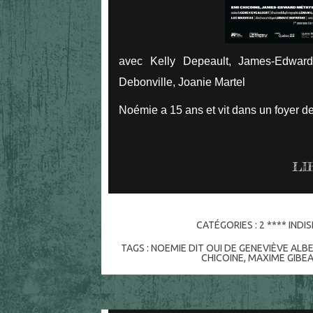
avec Kelly Depeault, James-Edward
Debonville, Joanie Martel
Noémie a 15 ans et vit dans un foyer d
LI
CATÉGORIES :
2 **** IND
TAGS :
NOEMIE DIT OUI DE GENEVIÈVE ALB
CHICOINE
,
MAXIME GIBEA