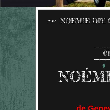
NOEMIE DIT 
0
NOÉMI
de Genevi