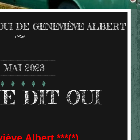
OUI DE GENEVIÈVE ALBERT
1
MAI 2023
E DIT OUI
ève Albert ***(*)