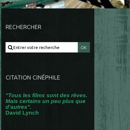
RECHERCHER
CITATION CINÉPHILE
"Tous les films sont des rêves.
Mais certains un peu plus que
d'autres".
David Lynch