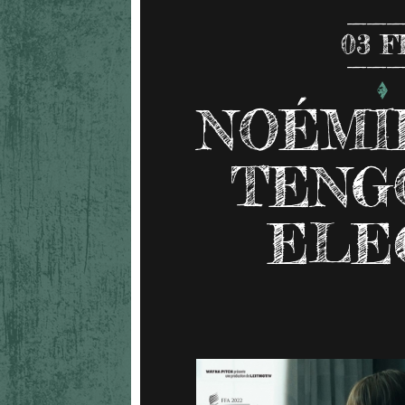
03
F
NOÉMIE
TENG
ELE