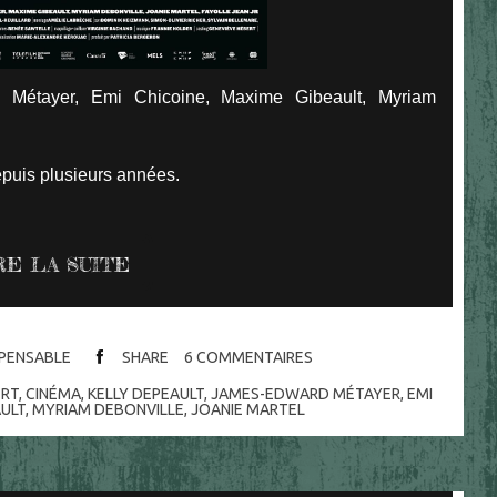
 Métayer, Emi Chicoine, Maxime Gibeault, Myriam
epuis plusieurs années.
RE LA SUITE
ISPENSABLE
SHARE
6
COMMENTAIRES
ERT
,
CINÉMA
,
KELLY DEPEAULT
,
JAMES-EDWARD MÉTAYER
,
EMI
ULT
,
MYRIAM DEBONVILLE
,
JOANIE MARTEL