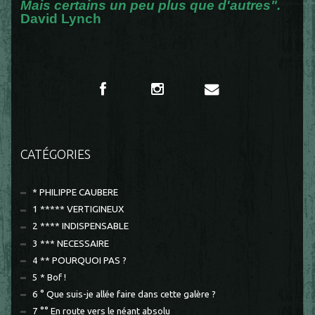
Mais certains un peu plus que d'autres".
David Lynch
CATÉGORIES
* PHILIPPE CAUBERE
1 ***** VERTIGINEUX
2 **** INDISPENSABLE
3 *** NECESSAIRE
4 ** POURQUOI PAS ?
5 * Bof !
6 ° Que suis-je allée faire dans cette galère ?
7 °° En route vers le néant absolu