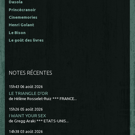
Dasola
Princécranoir
Cinememories
Henri Golant
Le Bison
Le goût des livres
NOTES RÉCENTES
15h43
06
août 2026
LE TRIANGLE D'OR
de Hélène Rosselet-Ruiz *** FRANCE...
15h26
05
août 2026
I WANT YOUR SEX
de Gregg Araki *** ETATS-UNIS...
14h38
03
août 2026