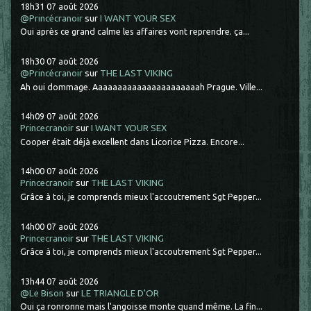
18h31
07
août 2026
@Princécranoir
sur
I WANT YOUR SEX
Oui après ce grand calme les affaires vont reprendre. ça...
18h30
07
août 2026
@Princécranoir
sur
THE LAST VIKING
Ah oui dommage. Aaaaaaaaaaaaaaaaaaaaaah Prague. Ville...
14h09
07
août 2026
Princecranoir
sur
I WANT YOUR SEX
Cooper était déjà excellent dans Licorice Pizza. Encore...
14h00
07
août 2026
Princecranoir
sur
THE LAST VIKING
Grâce à toi, je comprends mieux l'accoutrement Sgt Pepper...
14h00
07
août 2026
Princecranoir
sur
THE LAST VIKING
Grâce à toi, je comprends mieux l'accoutrement Sgt Pepper...
13h44
07
août 2026
@Le Bison
sur
LE TRIANGLE D'OR
Oui ça ronronne mais l'angoisse monte quand même. La fin...