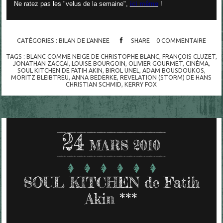
Ne ratez pas les "velus de la semaine",
ici même
!
CATÉGORIES :
BILAN DE L'ANNEE
SHARE
0
COMMENTAIRE
TAGS :
BLANC COMME NEIGE DE CHRISTOPHE BLANC
,
FRANÇOIS CLUZET
,
JONATHAN ZACCAÏ
,
LOUISE BOURGOIN
,
OLIVIER GOURMET
,
CINÉMA
,
SOUL KITCHEN DE FATIH AKIN
,
BIROL UNEL
,
ADAM BOUSDOUKOS
,
MORITZ BLEIBTREU
,
ANNA BEDERKE
,
REVELATION (STORM) DE HANS
CHRISTIAN SCHMID
,
KERRY FOX
24
MARS 2010
SOUL KITCHEN de Fatih
Akin ***