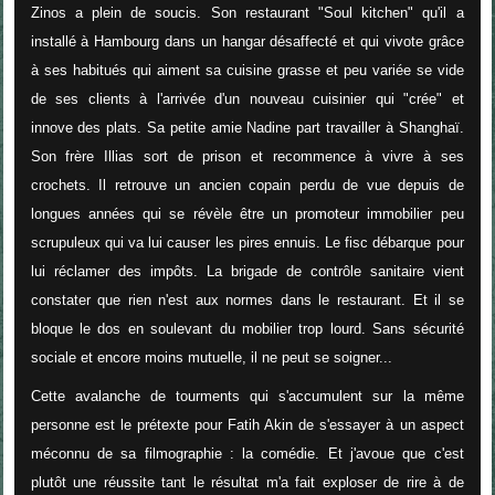
Zinos a plein de soucis. Son restaurant "Soul kitchen" qu'il a
installé à Hambourg dans un hangar désaffecté et qui vivote grâce
à ses habitués qui aiment sa cuisine grasse et peu variée se vide
de ses clients à l'arrivée d'un nouveau cuisinier qui "crée" et
innove des plats. Sa petite amie Nadine part travailler à Shanghaï.
Son frère Illias sort de prison et recommence à vivre à ses
crochets. Il retrouve un ancien copain perdu de vue depuis de
longues années qui se révèle être un promoteur immobilier peu
scrupuleux qui va lui causer les pires ennuis. Le fisc débarque pour
lui réclamer des impôts. La brigade de contrôle sanitaire vient
constater que rien n'est aux normes dans le restaurant. Et il se
bloque le dos en soulevant du mobilier trop lourd. Sans sécurité
sociale et encore moins mutuelle, il ne peut se soigner...
Cette avalanche de tourments qui s'accumulent sur la même
personne est le prétexte pour Fatih Akin de s'essayer à un aspect
méconnu de sa filmographie : la comédie. Et j'avoue que c'est
plutôt une réussite tant le résultat m'a fait exploser de rire à de