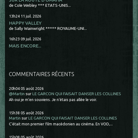
de Cole Webley *** ETATS-UNIS...
13h24
11
juil. 2026
HAPPY VALLEY
de Sally Wainwright ***** ROYAUME-UNI...
16h23
09
juil. 2026
MAIS ENCORE...
COMMENTAIRES RÉCENTS
20h04
05
août 2026
@Martin
sur
LE GARCON QUI FAISAIT DANSER LES COLLINES
Ah oui je m'en souviens. Je n'étais pas allée le voir.
15h38
05
août 2026
Martin
sur
LE GARCON QUI FAISAIT DANSER LES COLLINES
C'était mon premier film macédonien au cinéma. En VOD,...
15h08
05
août 2026