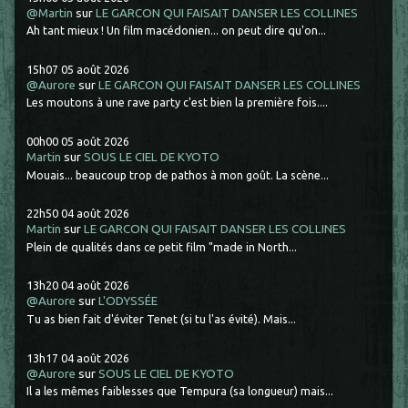
@Martin
sur
LE GARCON QUI FAISAIT DANSER LES COLLINES
Ah tant mieux ! Un film macédonien... on peut dire qu'on...
15h07
05
août 2026
@Aurore
sur
LE GARCON QUI FAISAIT DANSER LES COLLINES
Les moutons à une rave party c'est bien la première fois....
00h00
05
août 2026
Martin
sur
SOUS LE CIEL DE KYOTO
Mouais... beaucoup trop de pathos à mon goût. La scène...
22h50
04
août 2026
Martin
sur
LE GARCON QUI FAISAIT DANSER LES COLLINES
Plein de qualités dans ce petit film "made in North...
13h20
04
août 2026
@Aurore
sur
L'ODYSSÉE
Tu as bien fait d'éviter Tenet (si tu l'as évité). Mais...
13h17
04
août 2026
@Aurore
sur
SOUS LE CIEL DE KYOTO
Il a les mêmes faiblesses que Tempura (sa longueur) mais...