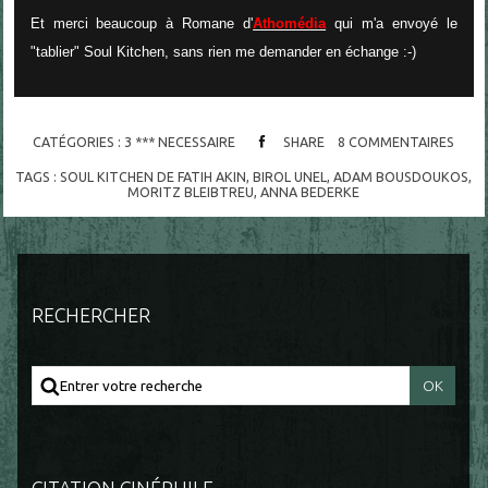
Et merci beaucoup à Romane d'
Athomédia
qui m'a envoyé le
"tablier" Soul Kitchen, sans rien me demander en échange :-)
CATÉGORIES :
3 *** NECESSAIRE
SHARE
8
COMMENTAIRES
TAGS :
SOUL KITCHEN DE FATIH AKIN
,
BIROL UNEL
,
ADAM BOUSDOUKOS
,
MORITZ BLEIBTREU
,
ANNA BEDERKE
RECHERCHER
CITATION CINÉPHILE