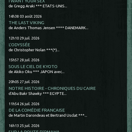
I WANT YOUR SEX
de Gregg Araki *** ETATS-UNIS...
14h38
03
août 2026
THE LAST VIKING
de Anders Thomas Jensen **** DANEMARK...
12h10
29
juil. 2026
L'ODYSSÉE
de Christopher Nolan ***(*)...
15h57
28
juil. 2026
SOUS LE CIEL DE KYOTO
de Akiko Oku *** JAPON avec...
20h05
27
juil. 2026
NOTRE HISTOIRE - CHRONIQUES DU CAIRE
d'Abu Bakr Shawky *** EGYPTE...
11h54
26
juil. 2026
DE LA COMÉDIE FRANCAISE
de Martin Darondeau et Bertrand Usclat ***...
16h13
25
juil. 2026
SUR LA ROUTE D'OMAHA