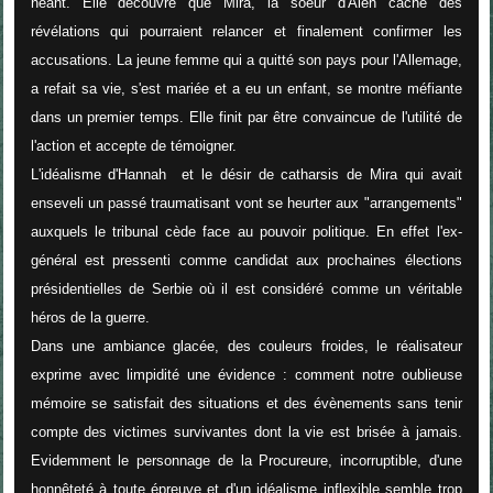
néant. Elle découvre que Mira, la soeur d'Alen cache des
révélations qui pourraient relancer et finalement confirmer les
accusations. La jeune femme qui a quitté son pays pour l'Allemage,
a refait sa vie, s'est mariée et a eu un enfant, se montre méfiante
dans un premier temps. Elle finit par être convaincue de l'utilité de
l'action et accepte de témoigner.
L'idéalisme d'Hannah et le désir de catharsis de Mira qui avait
enseveli un passé traumatisant vont se heurter aux "arrangements"
auxquels le tribunal cède face au pouvoir politique. En effet l'ex-
général est pressenti comme candidat aux prochaines élections
présidentielles de Serbie où il est considéré comme un véritable
héros de la guerre.
Dans une ambiance glacée, des couleurs froides, le réalisateur
exprime avec limpidité une évidence : comment notre oublieuse
mémoire se satisfait des situations et des évènements sans tenir
compte des victimes survivantes dont la vie est brisée à jamais.
Evidemment le personnage de la Procureure, incorruptible, d'une
honnêteté à toute épreuve et d'un idéalisme inflexible semble trop