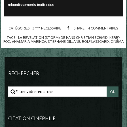
rebondissements inattendus.
CATÉGORIES :
3 *** NECESSAIRE
SHARE
4
COMMENTAIRES
TAGS :
LA REVELATION (STORM) DE HANS CHRISTIAN SCHMID
,
KERRY
FOX
,
ANAMARIA MARINCA
,
STEPHANE DILLANE
,
ROLF LASSGARD
,
CINÉMA
RECHERCHER
CITATION CINÉPHILE