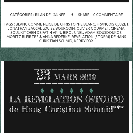
CATÉGORIES :
BILAN DE L'ANNEE
SHARE
0
COMMENTAIRE
TAGS :
BLANC COMME NEIGE DE CHRISTOPHE BLANC
,
FRANÇOIS CLUZET
,
JONATHAN ZACCAÏ
,
LOUISE BOURGOIN
,
OLIVIER GOURMET
,
CINÉMA
,
SOUL KITCHEN DE FATIH AKIN
,
BIROL UNEL
,
ADAM BOUSDOUKOS
,
MORITZ BLEIBTREU
,
ANNA BEDERKE
,
REVELATION (STORM) DE HANS
CHRISTIAN SCHMID
,
KERRY FOX
23
MARS 2010
LA REVELATION (STORM)
de Hans Christian Schmid***