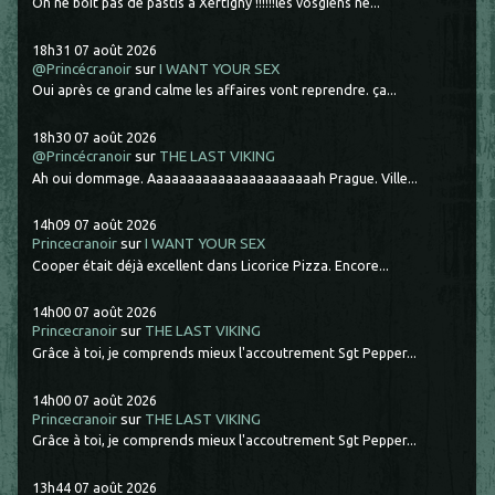
On ne boit pas de pastis à Xertigny !!!!!!les vosgiens ne...
18h31
07
août 2026
@Princécranoir
sur
I WANT YOUR SEX
Oui après ce grand calme les affaires vont reprendre. ça...
18h30
07
août 2026
@Princécranoir
sur
THE LAST VIKING
Ah oui dommage. Aaaaaaaaaaaaaaaaaaaaaah Prague. Ville...
14h09
07
août 2026
Princecranoir
sur
I WANT YOUR SEX
Cooper était déjà excellent dans Licorice Pizza. Encore...
14h00
07
août 2026
Princecranoir
sur
THE LAST VIKING
Grâce à toi, je comprends mieux l'accoutrement Sgt Pepper...
14h00
07
août 2026
Princecranoir
sur
THE LAST VIKING
Grâce à toi, je comprends mieux l'accoutrement Sgt Pepper...
13h44
07
août 2026