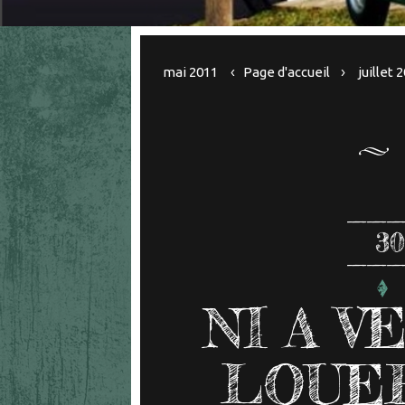
mai 2011
Page d'accueil
juillet 
3
NI A V
LOUER