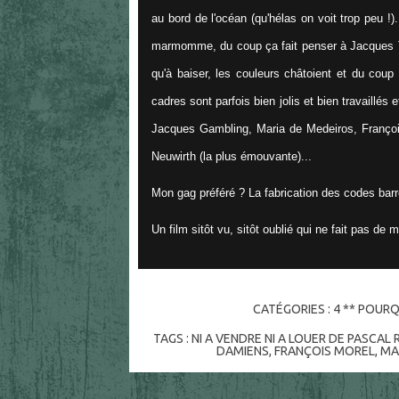
au bord de l'océan (qu'hélas on voit trop peu !).
marmomme, du coup ça fait penser à Jacques T
qu'à baiser, les couleurs châtoient et du coup 
cadres sont parfois bien jolis et bien travaillés 
Jacques Gambling, Maria de Medeiros, Franço
Neuwirth (la plus émouvante)...
Mon gag préféré ? La fabrication des codes barre
Un film sitôt vu, sitôt oublié qui ne fait pas de 
CATÉGORIES :
4 ** POURQ
TAGS :
NI A VENDRE NI A LOUER DE PASCAL
DAMIENS
,
FRANÇOIS MOREL
,
MA