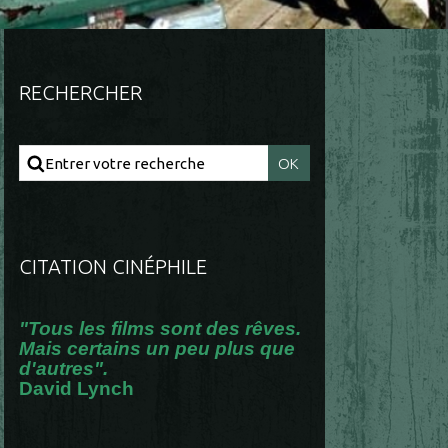
RECHERCHER
CITATION CINÉPHILE
"Tous les films sont des rêves.
Mais certains un peu plus que
d'autres".
David Lynch