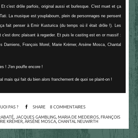
 Et c'est drôle parfois, original aussi et burlesque. C'est muet et ça
ati. La musique est youplaboum, plein de personnages ne pensent
ça fait penser à Emir Kusturica (du temps où il était drôle !). Les
et c'est donc plaisant à regarder. Et puis le casting est en or massif :
is Damiens, François Morel, Marie Krémer, Arsène Mosca, Chantal
s ! J'en pouffe encore !
mal mais qui fait du bien alors franchement de quoi se plaint-on !
UOI PAS ?
SHARE
8
COMMENTAIRES
 RABATÉ
,
JACQUES GAMBLING
,
MARIA DE MEDEIROS
,
FRANÇOIS
RIE KRÉMER
,
ARSÈNE MOSCA
,
CHANTAL NEUWIRTH