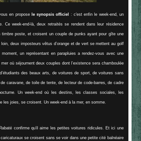
e vous en propose
le synopsis officiel
: c'est enfin le week-end, un
ue. Ce week-end-là, deux retraités se rendent dans leur résidence
 timbre poste, et croisent un couple de punks ayant pour gîte une
 loin, deux imposteurs vêtus d’orange et de vert se mettent au golf
e moment, un représentant en parapluies a rendez-vous avec une
 mer où séjournent deux couples dont l’existence sera chamboulée
 d’étudiants des beaux arts, de voitures de sport, de voitures sans
 de caravane, de toile de tente, de lecteur de code-barres, de cadre
octurne. Un week-end où les destins, les classes sociales, les
e les joies, se croisent. Un week-end à la mer, en somme.
Rabaté confirme qu'il aime les petites voitures ridicules. Et ici une
caricaturaux se croisent sans se voir dans une petite cité balnéaire