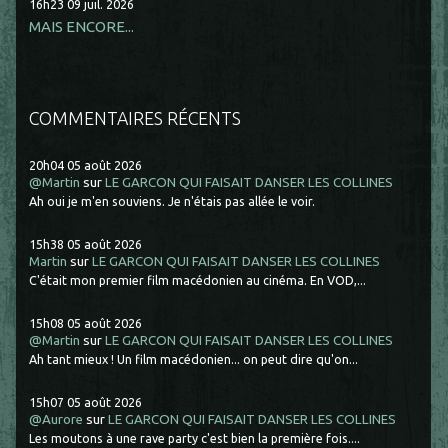
16h23
09
juil. 2026
MAIS ENCORE...
COMMENTAIRES RÉCENTS
20h04
05
août 2026
@Martin
sur
LE GARCON QUI FAISAIT DANSER LES COLLINES
Ah oui je m'en souviens. Je n'étais pas allée le voir.
15h38
05
août 2026
Martin
sur
LE GARCON QUI FAISAIT DANSER LES COLLINES
C'était mon premier film macédonien au cinéma. En VOD,...
15h08
05
août 2026
@Martin
sur
LE GARCON QUI FAISAIT DANSER LES COLLINES
Ah tant mieux ! Un film macédonien... on peut dire qu'on...
15h07
05
août 2026
@Aurore
sur
LE GARCON QUI FAISAIT DANSER LES COLLINES
Les moutons à une rave party c'est bien la première fois....