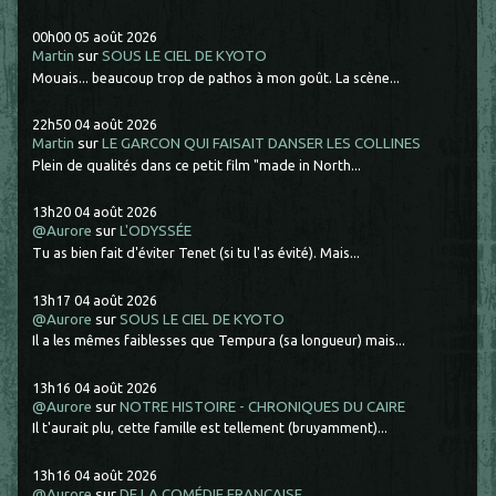
00h00
05
août 2026
Martin
sur
SOUS LE CIEL DE KYOTO
Mouais... beaucoup trop de pathos à mon goût. La scène...
22h50
04
août 2026
Martin
sur
LE GARCON QUI FAISAIT DANSER LES COLLINES
Plein de qualités dans ce petit film "made in North...
13h20
04
août 2026
@Aurore
sur
L'ODYSSÉE
Tu as bien fait d'éviter Tenet (si tu l'as évité). Mais...
13h17
04
août 2026
@Aurore
sur
SOUS LE CIEL DE KYOTO
Il a les mêmes faiblesses que Tempura (sa longueur) mais...
13h16
04
août 2026
@Aurore
sur
NOTRE HISTOIRE - CHRONIQUES DU CAIRE
Il t'aurait plu, cette famille est tellement (bruyamment)...
13h16
04
août 2026
@Aurore
sur
DE LA COMÉDIE FRANCAISE