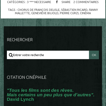
CATÉGORIES :
3 *** NECESSAIRE
SHARE
2
COMMENTAIRES
TAGS :
CHORUS DE FRANÇOIS DELISLE
,
SÉBASTIEN RICARD
,
FANNY
MALLETTE
,
GENEVIÈVE BUJOLD
,
PIERRE CURZI
,
CINÉMA
RECHERCHER
CITATION CINÉPHILE
"Tous les films sont des rêves.
Mais certains un peu plus que d'autres".
David Lynch