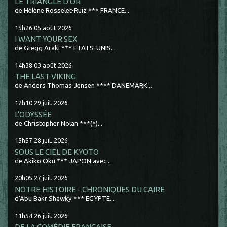
LE TRIANGLE D'OR
de Hélène Rosselet-Ruiz *** FRANCE...
15h26
05
août 2026
I WANT YOUR SEX
de Gregg Araki *** ETATS-UNIS...
14h38
03
août 2026
THE LAST VIKING
de Anders Thomas Jensen **** DANEMARK...
12h10
29
juil. 2026
L'ODYSSÉE
de Christopher Nolan ***(*)...
15h57
28
juil. 2026
SOUS LE CIEL DE KYOTO
de Akiko Oku *** JAPON avec...
20h05
27
juil. 2026
NOTRE HISTOIRE - CHRONIQUES DU CAIRE
d'Abu Bakr Shawky *** EGYPTE...
11h54
26
juil. 2026
DE LA COMÉDIE FRANCAISE