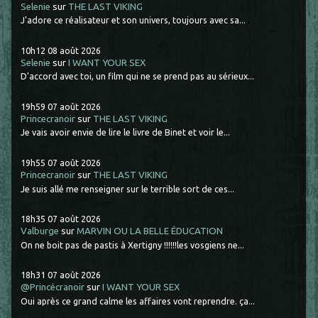
Selenie
sur
THE LAST VIKING
J'adore ce réalisateur et son univers, toujours avec sa...
10h12
08
août 2026
Selenie
sur
I WANT YOUR SEX
D'accord avec toi, un film qui ne se prend pas au sérieux...
19h59
07
août 2026
Princecranoir
sur
THE LAST VIKING
Je vais avoir envie de lire le livre de Binet et voir le...
19h55
07
août 2026
Princecranoir
sur
THE LAST VIKING
Je suis allé me renseigner sur le terrible sort de ces...
18h35
07
août 2026
Valburge
sur
MARVIN OU LA BELLE ÉDUCATION
On ne boit pas de pastis à Xertigny !!!!!!les vosgiens ne...
18h31
07
août 2026
@Princécranoir
sur
I WANT YOUR SEX
Oui après ce grand calme les affaires vont reprendre. ça...