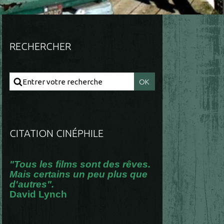
RECHERCHER
CITATION CINÉPHILE
"Tous les films sont des rêves.
Mais certains un peu plus que
d'autres".
David Lynch