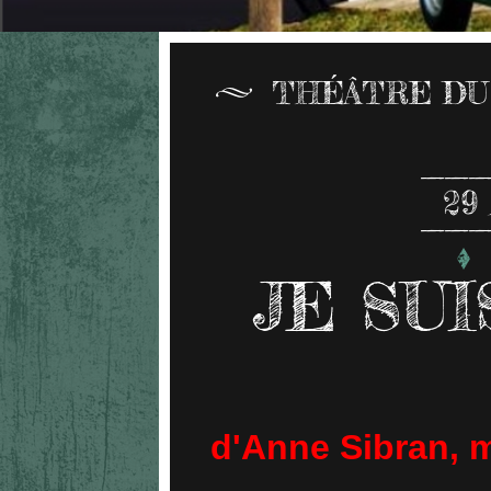
THÉÂTRE DU
29
JE SU
d'Anne Sibran, m