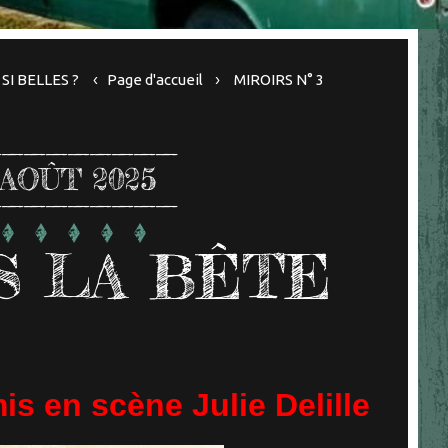
I BELLES ?
Page d'accueil
MIROIRS N° 3
AOÛT 2025
IS LA BÊTE
is en scène Julie Delille