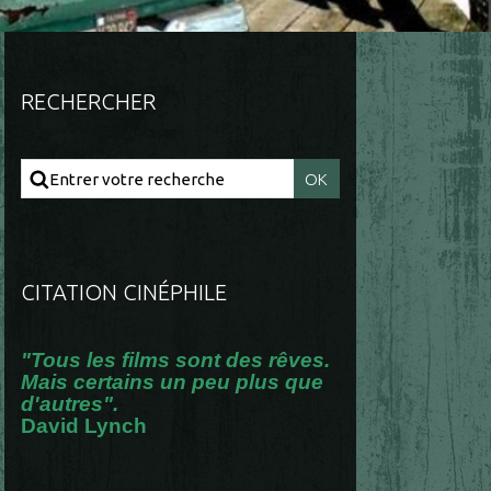
RECHERCHER
CITATION CINÉPHILE
"Tous les films sont des rêves.
Mais certains un peu plus que
d'autres".
David Lynch