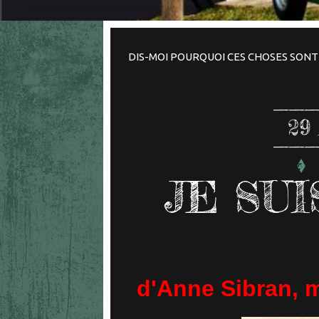
DIS-MOI POURQUOI CES CHOSES SONT S
29
JE SU
d'Anne Sibran, m