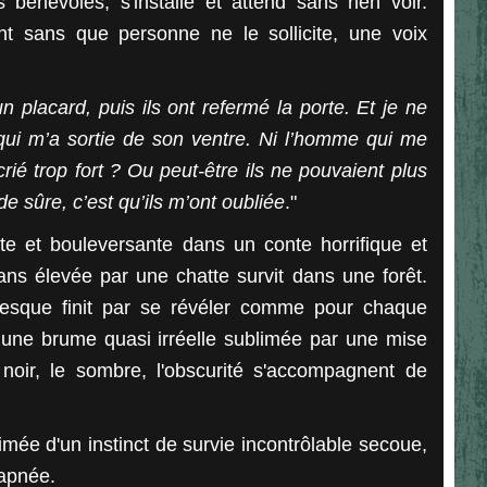
bénévoles, s'installe et attend sans rien voir.
int sans que personne ne le sollicite, une voix
n placard, puis ils ont refermé la porte. Et je ne
qui m’a sortie de son ventre. Ni l’homme qui me
crié trop fort ? Ou peut-être ils ne pouvaient plus
de sûre, c’est qu’ils m’ont oubliée
."
nte et bouleversante dans un conte horrifique et
ns élevée par une chatte survit dans une forêt.
desque finit par se révéler comme pour chaque
une brume quasi irréelle sublimée par une mise
noir, le sombre, l'obscurité s'accompagnent de
imée d'un instinct de survie incontrôlable secoue,
 apnée.