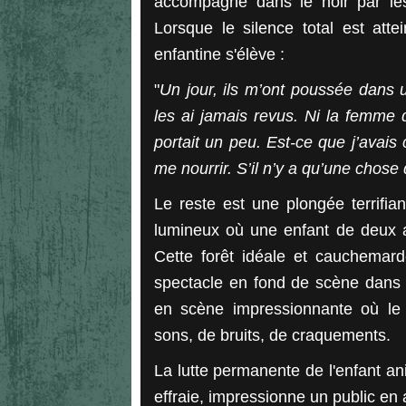
accompagné dans le noir par les 
Lorsque le silence total est atte
enfantine s'élève :
"
Un jour, ils m’ont poussée dans u
les ai jamais revus. Ni la femme 
portait un peu. Est-ce que j’avais 
me nourrir. S’il n’y a qu’une chose 
Le reste est une plongée terrifia
lumineux où une enfant de deux a
Cette forêt idéale et cauchemar
spectacle en fond de scène dans 
en scène impressionnante où le 
sons, de bruits, de craquements.
La lutte permanente de l'enfant an
effraie, impressionne un public en