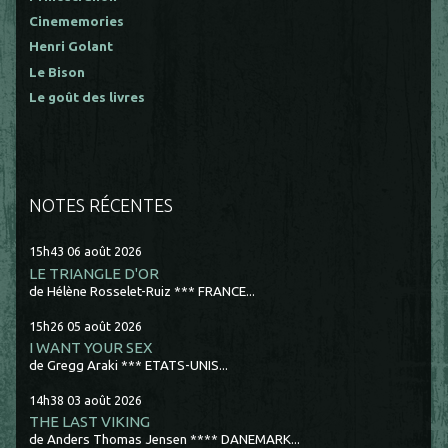
Cinememories
Henri Golant
Le Bison
Le goût des livres
NOTES RÉCENTES
15h43
06
août 2026
LE TRIANGLE D'OR
de Hélène Rosselet-Ruiz *** FRANCE...
15h26
05
août 2026
I WANT YOUR SEX
de Gregg Araki *** ETATS-UNIS...
14h38
03
août 2026
THE LAST VIKING
de Anders Thomas Jensen **** DANEMARK...