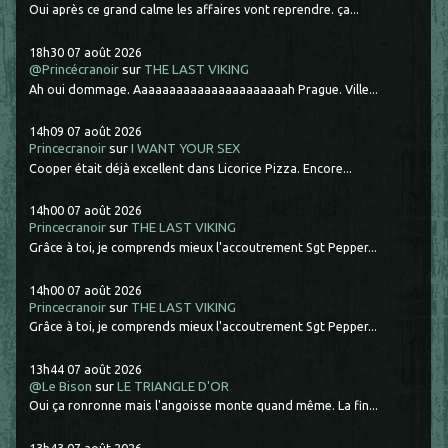
Oui après ce grand calme les affaires vont reprendre. ça...
18h30
07
août 2026
@Princécranoir
sur
THE LAST VIKING
Ah oui dommage. Aaaaaaaaaaaaaaaaaaaaaah Prague. Ville...
14h09
07
août 2026
Princecranoir
sur
I WANT YOUR SEX
Cooper était déjà excellent dans Licorice Pizza. Encore...
14h00
07
août 2026
Princecranoir
sur
THE LAST VIKING
Grâce à toi, je comprends mieux l'accoutrement Sgt Pepper...
14h00
07
août 2026
Princecranoir
sur
THE LAST VIKING
Grâce à toi, je comprends mieux l'accoutrement Sgt Pepper...
13h44
07
août 2026
@Le Bison
sur
LE TRIANGLE D'OR
Oui ça ronronne mais l'angoisse monte quand même. La fin...
13h43
07
août 2026