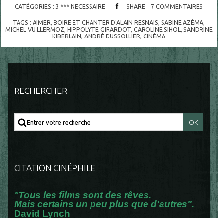
CATÉGORIES :
3 *** NECESSAIRE
SHARE
7
COMMENTAIRES
TAGS :
AIMER
,
BOIRE ET CHANTER D'ALAIN RESNAIS
,
SABINE AZÉMA
,
MICHEL VUILLERMOZ
,
HIPPOLYTE GIRARDOT
,
CAROLINE SIHOL
,
SANDRINE
KIBERLAIN
,
ANDRÉ DUSSOLLIER
,
CINÉMA
RECHERCHER
CITATION CINÉPHILE
"Tous les films sont des rêves.
Mais certains un peu plus que d'autres".
David Lynch