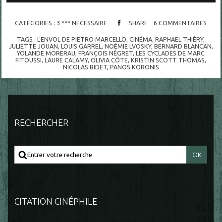
CATÉGORIES :
3 *** NECESSAIRE
SHARE
6
COMMENTAIRES
TAGS :
L'ENVOL DE PIETRO MARCELLO
,
CINÉMA
,
RAPHAËL THIÉRY
,
JULIETTE JOUAN
,
LOUIS GARREL
,
NOÉMIE LVOSKY
,
BERNARD BLANCAN
,
YOLANDE MORERAU
,
FRANÇOIS NÉGRET
,
LES CYCLADES DE MARC
FITOUSSI
,
LAURE CALAMY
,
OLIVIA CÔTE
,
KRISTIN SCOTT THOMAS
,
NICOLAS BIDET
,
PANOS KORONIS
RECHERCHER
CITATION CINÉPHILE