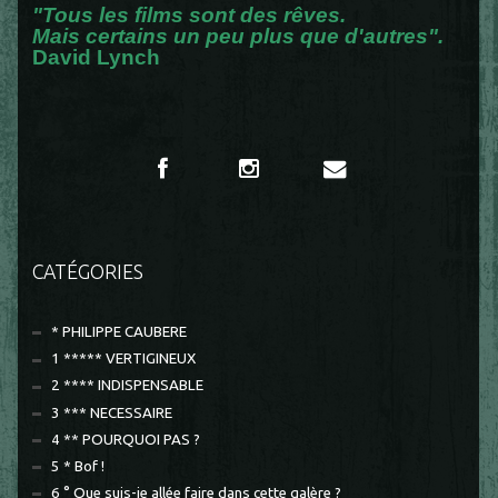
"Tous les films sont des rêves.
Mais certains un peu plus que d'autres".
David Lynch
CATÉGORIES
* PHILIPPE CAUBERE
1 ***** VERTIGINEUX
2 **** INDISPENSABLE
3 *** NECESSAIRE
4 ** POURQUOI PAS ?
5 * Bof !
6 ° Que suis-je allée faire dans cette galère ?