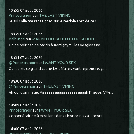
19h55
07
août 2026
Princecranoir
sur
THE LAST VIKING
Je suis allé me renseigner sur le terrible sort de ces...
18h35
07
août 2026
Valburge
sur
MARVIN OU LA BELLE ÉDUCATION
On ne boit pas de pastis à Xertigny !!!!!!les vosgiens ne...
18h31
07
août 2026
@Princécranoir
sur
I WANT YOUR SEX
Oui après ce grand calme les affaires vont reprendre. ça...
18h30
07
août 2026
@Princécranoir
sur
THE LAST VIKING
Ah oui dommage. Aaaaaaaaaaaaaaaaaaaaaah Prague. Ville...
14h09
07
août 2026
Princecranoir
sur
I WANT YOUR SEX
Cooper était déjà excellent dans Licorice Pizza. Encore...
14h00
07
août 2026
Princecranoir
sur
THE LAST VIKING