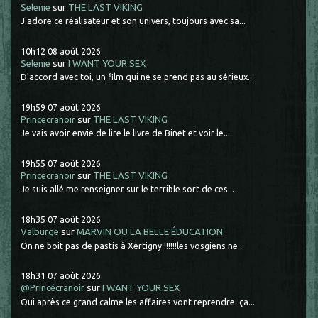
Selenie
sur
THE LAST VIKING
J'adore ce réalisateur et son univers, toujours avec sa...
10h12
08
août 2026
Selenie
sur
I WANT YOUR SEX
D'accord avec toi, un film qui ne se prend pas au sérieux...
19h59
07
août 2026
Princecranoir
sur
THE LAST VIKING
Je vais avoir envie de lire le livre de Binet et voir le...
19h55
07
août 2026
Princecranoir
sur
THE LAST VIKING
Je suis allé me renseigner sur le terrible sort de ces...
18h35
07
août 2026
Valburge
sur
MARVIN OU LA BELLE ÉDUCATION
On ne boit pas de pastis à Xertigny !!!!!!les vosgiens ne...
18h31
07
août 2026
@Princécranoir
sur
I WANT YOUR SEX
Oui après ce grand calme les affaires vont reprendre. ça...