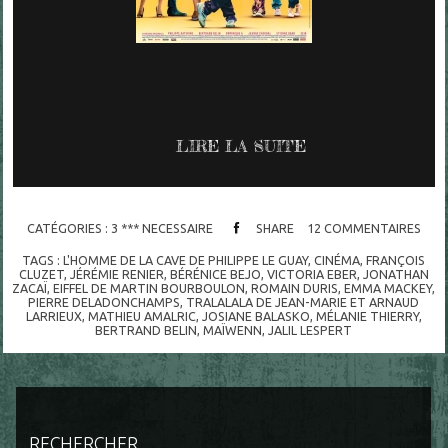
LIRE LA SUITE
CATÉGORIES :
3 *** NECESSAIRE
SHARE
12
COMMENTAIRES
TAGS :
L'HOMME DE LA CAVE DE PHILIPPE LE GUAY
,
CINÉMA
,
FRANÇOIS
CLUZET
,
JÉRÉMIE RENIER
,
BÉRÉNICE BEJO
,
VICTORIA EBER
,
JONATHAN
ZACAÏ
,
EIFFEL DE MARTIN BOURBOULON
,
ROMAIN DURIS
,
EMMA MACKEY
,
PIERRE DELADONCHAMPS
,
TRALALALA DE JEAN-MARIE ET ARNAUD
LARRIEUX
,
MATHIEU AMALRIC
,
JOSIANE BALASKO
,
MÉLANIE THIERRY
,
BERTRAND BELIN
,
MAÏWENN
,
JALIL LESPERT
RECHERCHER