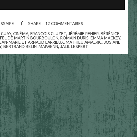
ESSAIRE
SHARE
12
COMMENTAIRES
E GUAY
,
CINÉMA
,
FRANÇOIS CLUZET
,
JÉRÉMIE RENIER
,
BÉRÉNICE
FFEL DE MARTIN BOURBOULON
,
ROMAIN DURIS
,
EMMA MACKEY
,
EAN-MARIE ET ARNAUD LARRIEUX
,
MATHIEU AMALRIC
,
JOSIANE
Y
,
BERTRAND BELIN
,
MAÏWENN
,
JALIL LESPERT