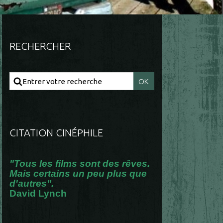
RECHERCHER
CITATION CINÉPHILE
"Tous les films sont des rêves.
Mais certains un peu plus que
d'autres".
David Lynch