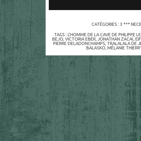
CATÉGORIES :
3 *** NEC
TAGS :
L'HOMME DE LA CAVE DE PHILIPPE L
BEJO
,
VICTORIA EBER
,
JONATHAN ZACAÏ
,
EI
PIERRE DELADONCHAMPS
,
TRALALALA DE J
BALASKO
,
MÉLANIE THIERR