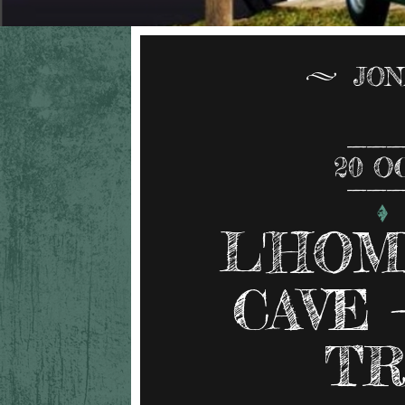
JON
20
O
L'HOM
CAVE 
TR