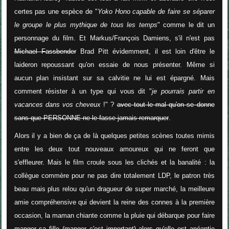
certes pas une espèce de "
Yoko Hono capable de faire se séparer
le groupe le plus mythique de tous les temps
" comme le dit un
personnage du film. Et Markus/François Damiens, s'il n'est pas
Michael Fassbender
Brad Pitt évidemment, il est loin d'être le
laideron repoussant qu'on essaie de nous présenter. Même si
aucun plan insistant sur sa calvitie ne lui est épargné. Mais
comment résister à un type qui vous dit "
je pourrais partir en
vacances dans vos cheveux
!" ?
avec tout le mal qu'on se donne
sans que PERSONNE ne le fasse jamais remarquer
.
Alors il y a bien de ça de là quelques petites scènes toutes mimis
entre les deux tout nouveaux amoureux qui ne feront que
s'effleurer. Mais le film croule sous les clichés et la banalité : la
collègue commère pour ne pas dire totalement LDP, le patron très
beau mais plus relou qu'un dragueur de super marché, la meilleure
amie compréhensive qui devient la reine des connes à la première
occasion, la maman chiante comme la pluie qui débarque pour faire
manger sa fille (manger c'est important) alors qu'elle est anéantie