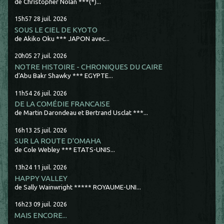
de Christopher Nolan ***(*)...
15h57
28
juil. 2026
SOUS LE CIEL DE KYOTO
de Akiko Oku *** JAPON avec...
20h05
27
juil. 2026
NOTRE HISTOIRE - CHRONIQUES DU CAIRE
d'Abu Bakr Shawky *** EGYPTE...
11h54
26
juil. 2026
DE LA COMÉDIE FRANCAISE
de Martin Darondeau et Bertrand Usclat ***...
16h13
25
juil. 2026
SUR LA ROUTE D'OMAHA
de Cole Webley *** ETATS-UNIS...
13h24
11
juil. 2026
HAPPY VALLEY
de Sally Wainwright ***** ROYAUME-UNI...
16h23
09
juil. 2026
MAIS ENCORE...