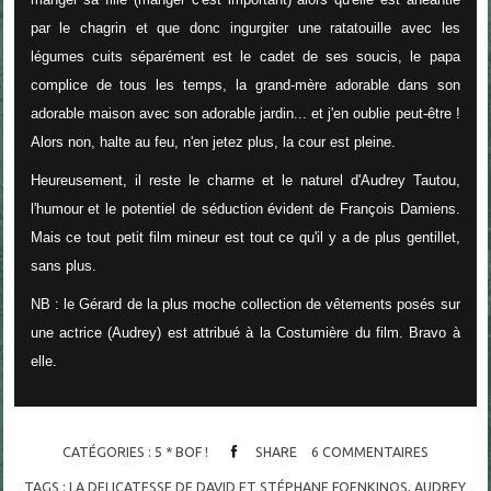
par le chagrin et que donc ingurgiter une ratatouille avec les
légumes cuits séparément est le cadet de ses soucis, le papa
complice de tous les temps, la grand-mère adorable dans son
adorable maison avec son adorable jardin... et j'en oublie peut-être !
Alors non, halte au feu, n'en jetez plus, la cour est pleine.
Heureusement, il reste le charme et le naturel d'Audrey Tautou,
l'humour et le potentiel de séduction évident de François Damiens.
Mais ce tout petit film mineur est tout ce qu'il y a de plus gentillet,
sans plus.
NB : le Gérard de la plus moche collection de vêtements posés sur
une actrice (Audrey) est attribué à la Costumière du film. Bravo à
elle.
CATÉGORIES :
5 * BOF !
SHARE
6
COMMENTAIRES
TAGS :
LA DELICATESSE DE DAVID ET STÉPHANE FOENKINOS
,
AUDREY