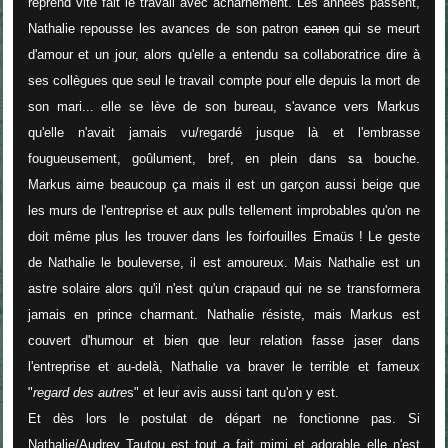
reprend vite fait le travail avec acharnement. Les années passent,
Nathalie repousse les avances de son patron
canon
qui se meurt
d'amour et un jour, alors qu'elle a entendu sa collaboratrice dire à
ses collègues que seul le travail compte pour elle depuis la mort de
son mari... elle se lève de son bureau, s'avance vers Markus
qu'elle n'avait jamais vu/regardé jusque là et l'embrasse
fougueusement, goûlument, bref, en plein dans sa bouche.
Markus aime beaucoup ça mais il est un garçon aussi beige que
les murs de l'entreprise et aux pulls tellement improbables qu'on ne
doit même plus les trouver dans les foirfouilles Emaüs ! Le geste
de Nathalie le bouleverse, il est amoureux. Mais Nathalie est un
astre solaire alors qu'il n'est qu'un crapaud qui ne se transformera
jamais en prince charmant. Nathalie résiste, mais Markus est
couvert d'humour et bien que leur relation fasse jaser dans
l'entreprise et au-delà, Nathalie va braver le terrible et fameux
"
regard des autre
s" et leur avis aussi tant qu'on y est.
Et dès lors le postulat de départ ne fonctionne pas. Si
Nathalie/Audrey Tautou est tout a fait mimi et adorable elle n'est