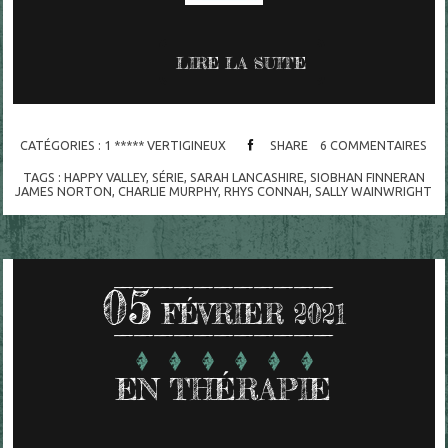
LIRE LA SUITE
CATÉGORIES :
1 ***** VERTIGINEUX
SHARE
6
COMMENTAIRES
TAGS :
HAPPY VALLEY
,
SÉRIE
,
SARAH LANCASHIRE
,
SIOBHAN FINNERAN
JAMES NORTON
,
CHARLIE MURPHY
,
RHYS CONNAH
,
SALLY WAINWRIGHT
05
FÉVRIER 2021
EN THÉRAPIE