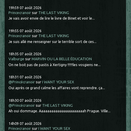
19h59
07
août 2026
Princecranoir
sur
THE LAST VIKING
Je vais avoir envie de lire le livre de Binet et voir le...
19h55
07
août 2026
Princecranoir
sur
THE LAST VIKING
Je suis allé me renseigner sur le terrible sort de ces...
18h35
07
août 2026
Valburge
sur
MARVIN OU LA BELLE ÉDUCATION
On ne boit pas de pastis à Xertigny !!!!!!les vosgiens ne...
18h31
07
août 2026
@Princécranoir
sur
I WANT YOUR SEX
Oui après ce grand calme les affaires vont reprendre. ça...
18h30
07
août 2026
@Princécranoir
sur
THE LAST VIKING
Ah oui dommage. Aaaaaaaaaaaaaaaaaaaaaah Prague. Ville...
14h09
07
août 2026
Princecranoir
sur
I WANT YOUR SEX