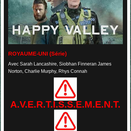
ROYAUME-UNI (Série)
Avec Sarah Lancashire, Siobhan Finneran James
Norton, Charlie Murphy, Rhys Connah
A.V.E.R.T.I.S.S.E.M.E.N.T.