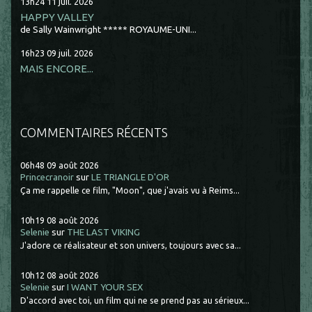
13h24
11
juil. 2026
HAPPY VALLEY
de Sally Wainwright ***** ROYAUME-UNI...
16h23
09
juil. 2026
MAIS ENCORE...
COMMENTAIRES RÉCENTS
06h48
09
août 2026
Princecranoir
sur
LE TRIANGLE D'OR
Ça me rappelle ce film, "Moon", que j'avais vu à Reims...
10h19
08
août 2026
Selenie
sur
THE LAST VIKING
J'adore ce réalisateur et son univers, toujours avec sa...
10h12
08
août 2026
Selenie
sur
I WANT YOUR SEX
D'accord avec toi, un film qui ne se prend pas au sérieux...