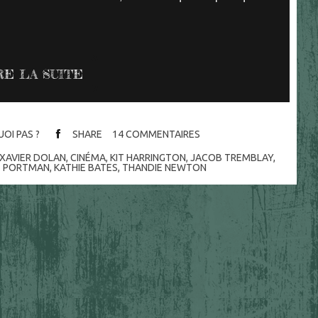
.
RE LA SUITE
OI PAS ?
SHARE
14
COMMENTAIRES
 XAVIER DOLAN
,
CINÉMA
,
KIT HARRINGTON
,
JACOB TREMBLAY
,
E PORTMAN
,
KATHIE BATES
,
THANDIE NEWTON