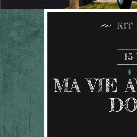
KIT
15
MA VIE A
DO