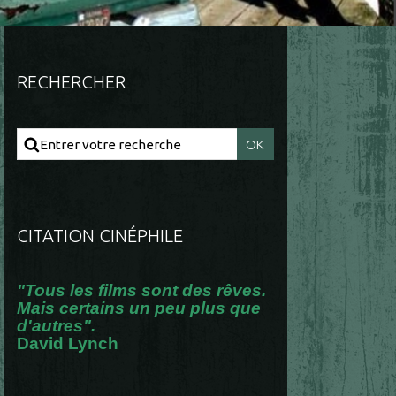
RECHERCHER
CITATION CINÉPHILE
"Tous les films sont des rêves.
Mais certains un peu plus que
d'autres".
David Lynch