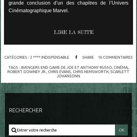
grande conclusion d’un des chapitres de l’Univers
Cinématographique Marvel.
LIRE LA SUITE
CATÉGORIES :
2 **** INDISPENSABLE
SHARE
16
COMMENTAIRES
TAGS :
AVENGERS END GAME DE JOE ET ANTHONY RUSSO
,
CINÉMA
,
ROBERT DOWNEY JR.
,
CHRIS EVANS
,
CHRIS HEMSWORTH
,
SCARLETT
JOHANSONN
RECHERCHER