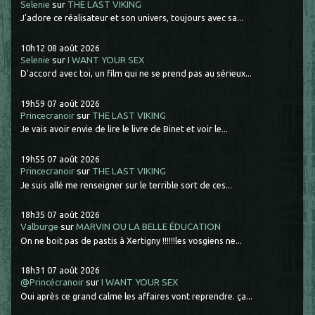
Selenie
sur
THE LAST VIKING
J'adore ce réalisateur et son univers, toujours avec sa...
10h12
08
août 2026
Selenie
sur
I WANT YOUR SEX
D'accord avec toi, un film qui ne se prend pas au sérieux...
19h59
07
août 2026
Princecranoir
sur
THE LAST VIKING
Je vais avoir envie de lire le livre de Binet et voir le...
19h55
07
août 2026
Princecranoir
sur
THE LAST VIKING
Je suis allé me renseigner sur le terrible sort de ces...
18h35
07
août 2026
Valburge
sur
MARVIN OU LA BELLE ÉDUCATION
On ne boit pas de pastis à Xertigny !!!!!!les vosgiens ne...
18h31
07
août 2026
@Princécranoir
sur
I WANT YOUR SEX
Oui après ce grand calme les affaires vont reprendre. ça...