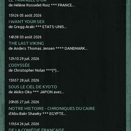
de Hélène Rosselet-Ruiz *** FRANCE...
15h26
05
août 2026
I WANT YOUR SEX
de Gregg Araki *** ETATS-UNIS...
14h38
03
août 2026
THE LAST VIKING
de Anders Thomas Jensen **** DANEMARK...
12h10
29
juil. 2026
L'ODYSSÉE
de Christopher Nolan ***(*)...
15h57
28
juil. 2026
SOUS LE CIEL DE KYOTO
de Akiko Oku *** JAPON avec...
20h05
27
juil. 2026
NOTRE HISTOIRE - CHRONIQUES DU CAIRE
d'Abu Bakr Shawky *** EGYPTE...
11h54
26
juil. 2026
DE LA COMÉDIE FRANCAISE