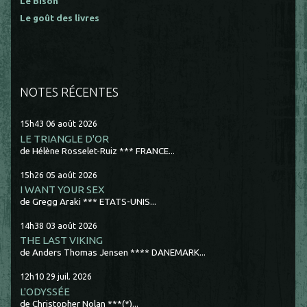
Le Bison
Le goût des livres
NOTES RÉCENTES
15h43
06
août 2026
LE TRIANGLE D'OR
de Hélène Rosselet-Ruiz *** FRANCE...
15h26
05
août 2026
I WANT YOUR SEX
de Gregg Araki *** ETATS-UNIS...
14h38
03
août 2026
THE LAST VIKING
de Anders Thomas Jensen **** DANEMARK...
12h10
29
juil. 2026
L'ODYSSÉE
de Christopher Nolan ***(*)...