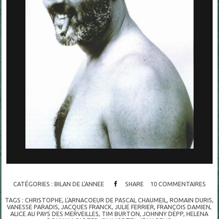
CATÉGORIES :
BILAN DE L'ANNEE
SHARE
10
COMMENTAIRES
TAGS :
CHRISTOPHE
,
L'ARNACOEUR DE PASCAL CHAUMEIL
,
ROMAIN DURIS
,
VANESSE PARADIS
,
JACQUES FRANCK
,
JULIE FERRIER
,
FRANÇOIS DAMIEN
,
ALICE AU PAYS DES MERVEILLES
,
TIM BURTON
,
JOHNNY DEPP
,
HELENA