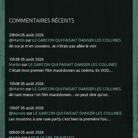
COMMENTAIRES RÉCENTS
20h04
05
août 2026
@Martin
sur
LE GARCON QUI FAISAIT DANSER LES COLLINES
Ah oui je m'en souviens. Je n'étais pas allée le voir.
15h38
05
août 2026
Martin
sur
LE GARCON QUI FAISAIT DANSER LES COLLINES
C'était mon premier film macédonien au cinéma. En VOD,...
15h08
05
août 2026
@Martin
sur
LE GARCON QUI FAISAIT DANSER LES COLLINES
Ah tant mieux ! Un film macédonien... on peut dire qu'on...
15h07
05
août 2026
@Aurore
sur
LE GARCON QUI FAISAIT DANSER LES COLLINES
Les moutons à une rave party c'est bien la première fois....
00h00
05
août 2026
Martin
sur
SOUS LE CIEL DE KYOTO