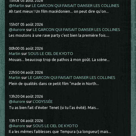
15h08
05
août 2026
@Martin
sur
LE GARCON QUI FAISAIT DANSER LES COLLINES
Ah tant mieux ! Un film macédonien... on peut dire qu'on...
15h07
05
août 2026
@Aurore
sur
LE GARCON QUI FAISAIT DANSER LES COLLINES
Les moutons à une rave party c'est bien la première fois....
00h00
05
août 2026
Martin
sur
SOUS LE CIEL DE KYOTO
Mouais... beaucoup trop de pathos à mon goût. La scène...
22h50
04
août 2026
Martin
sur
LE GARCON QUI FAISAIT DANSER LES COLLINES
Plein de qualités dans ce petit film "made in North...
13h20
04
août 2026
@Aurore
sur
L'ODYSSÉE
Tu as bien fait d'éviter Tenet (si tu l'as évité). Mais...
13h17
04
août 2026
@Aurore
sur
SOUS LE CIEL DE KYOTO
Il a les mêmes faiblesses que Tempura (sa longueur) mais...