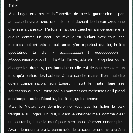
J’ai ri.
Mais Logan en a ras les baïonnettes de faire la guerre alors il part
au Canada vivre avec une fille et il devient bûcheron avec une
chemise à carreaux. Parfois, il fait des cauchemars de guerre et il
gueule comme un veau, se réveille en hurlant avec tous ses
muscles tout brillants et tout sortis, y’en a partout que toi, la fille
spectatrice tu dis «
aaaaaaaaaah ! ooooooooooh !
pfioooouououououou
! ». La fille, l’autre, elle dit «
t’inquiète on va
changer les draps
», pas farouche qu’elle est de coucher avec un
mec qu’a parfois des hachoirs à la place des mains. Bon, faut dire
qu’en compensation, son Logan, il sort le matin faire ses
salutations au soleil torse poil au sommet des rocheuses et il prend
son temps ; ça le détend lui, les filles, ça les énerve.
Mais le Victor, son demi-frère ne veut pas lui ficher la paix
tranquille au Logan. Un jour, il vient le chercher mais comme c’est
un fou tordu, il tue la meuf pour bien nous l’énerver encore plus.
Avant de mourir elle a la bonne idée de lui raconter une histoire à la