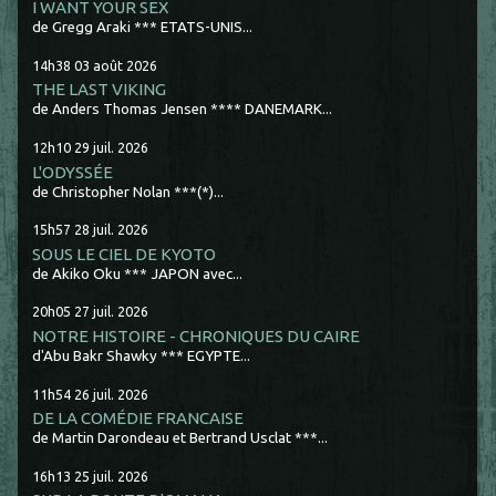
I WANT YOUR SEX
de Gregg Araki *** ETATS-UNIS...
14h38
03
août 2026
THE LAST VIKING
de Anders Thomas Jensen **** DANEMARK...
12h10
29
juil. 2026
L'ODYSSÉE
de Christopher Nolan ***(*)...
15h57
28
juil. 2026
SOUS LE CIEL DE KYOTO
de Akiko Oku *** JAPON avec...
20h05
27
juil. 2026
NOTRE HISTOIRE - CHRONIQUES DU CAIRE
d'Abu Bakr Shawky *** EGYPTE...
11h54
26
juil. 2026
DE LA COMÉDIE FRANCAISE
de Martin Darondeau et Bertrand Usclat ***...
16h13
25
juil. 2026