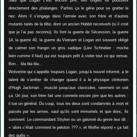
Sauf que Logan c’est encore pire, ses ongles lui poussent
directement des phalanges. Parfois ça le gêne pour se gratter le
nez. Alors il s’engage dans l’armée avec son frère et d’autres
mutants tarés de la tête, dont un ancien Hobbit reconverti (si il croit
que je l’ai pas reconnu). Ils font la guerre de Sécession, la guerre
14, la guerre 40, la guerre du Vietnam et Logan est souvent obligé
de calmer son frangin un gros sadique (Liev Schrieber : moche
bien comme il faut) qui est toujours prêt à violer tout ce qui remue.
Bon… bla bla bla…
Wolverine qui s’appelle toujours Logan, jusqu’à nouvel informé, a le
talent de s’arrêter de changer quand il a le physique clintonien
d’Hugh Jackman… musclé jusqu’aux clavicules, rarement on voit
ça. Un jour, son frère fait une connerie encore pire que les autres :
il tue un général. Du coup, tous les deux sont condamnés à mort et
passés par les armes, sauf qu’ils sont immortels et que donc, ils
survivent. Le commandant Stryker ou un galonné du genre leur dit :
«
‘alors c’était comment le peloton
??? », et Wolfie répond «
ça fait
des guilis
».