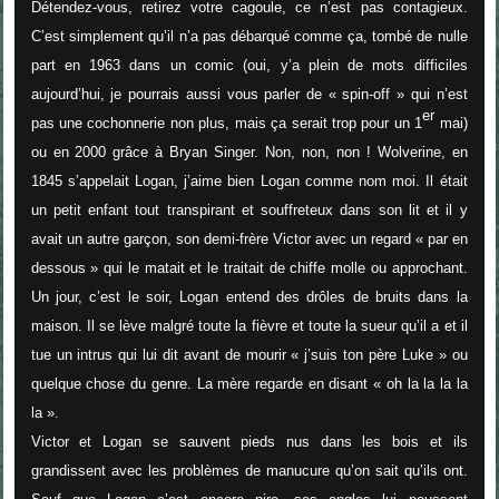
Détendez-vous, retirez votre cagoule, ce n’est pas contagieux.
C’est simplement qu’il n’a pas débarqué comme ça, tombé de nulle
part en 1963 dans un comic (oui, y’a plein de mots difficiles
aujourd’hui, je pourrais aussi vous parler de « spin-off » qui n’est
er
pas une cochonnerie non plus, mais ça serait trop pour un 1
mai)
ou en 2000 grâce à Bryan Singer. Non, non, non ! Wolverine, en
1845 s’appelait Logan, j’aime bien Logan comme nom moi. Il était
un petit enfant tout transpirant et souffreteux dans son lit et il y
avait un autre garçon, son demi-frère Victor avec un regard « par en
dessous » qui le matait et le traitait de chiffe molle ou approchant.
Un jour, c’est le soir, Logan entend des drôles de bruits dans la
maison. Il se lève malgré toute la fièvre et toute la sueur qu’il a et il
tue un intrus qui lui dit avant de mourir «
j’suis ton père Luke
» ou
quelque chose du genre. La mère regarde en disant «
oh la la la la
la
».
Victor et Logan se sauvent pieds nus dans les bois et ils
grandissent avec les problèmes de manucure qu’on sait qu’ils ont.