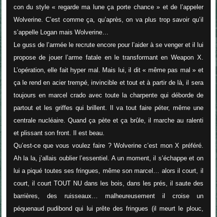
con du style «
regarde ma lune ça porte chance
» et de l’appeler
Wolverine. C’est comme ça, qu’après, on va plus trop savoir qu’il
s’appelle Logan mais Wolverine…
Le guss de l’armée le recrute encore pour l’aider à se venger et il lui
propose de jouer l’arme fatale en le transformant en Weapon X.
L’opération, elle fait hyper mal. Mais lui, il dit «
même pas mal
» et
ça le rend en acier trempé, invincible et tout et à partir de là, il sera
toujours en marcel crado avec toute la charpente qui déborde de
partout et les griffes qui brillent. Il va tout faire péter, même une
centrale nucléaire. Quand ça pète et ça brûle, il marche au ralenti
et plissant son front. Il est beau.
Qu’est-ce que vous voulez faire ? Wolverine c’est mon X préféré.
Ah la la, j’allais oublier l’essentiel. A un moment, il s’échappe et on
lui a piqué toutes ses fringues, même son marcel… alors il court, il
court, il court TOUT NU dans les bois, dans les prés, il saute des
barrières, des ruisseaux… malheureusement il croise un
péquenaud pudibond qui lui prête des fringues (il meurt le plouc,