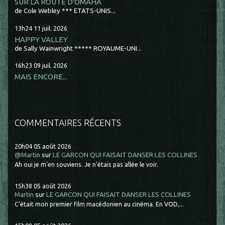
SUR LA ROUTE D'OMAHA
de Cole Webley *** ETATS-UNIS...
13h24
11
juil. 2026
HAPPY VALLEY
de Sally Wainwright ***** ROYAUME-UNI...
16h23
09
juil. 2026
MAIS ENCORE...
COMMENTAIRES RÉCENTS
20h04
05
août 2026
@Martin
sur
LE GARCON QUI FAISAIT DANSER LES COLLINES
Ah oui je m'en souviens. Je n'étais pas allée le voir.
15h38
05
août 2026
Martin
sur
LE GARCON QUI FAISAIT DANSER LES COLLINES
C'était mon premier film macédonien au cinéma. En VOD,...