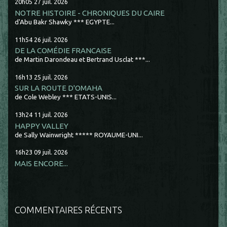
20h05
27
juil. 2026
NOTRE HISTOIRE - CHRONIQUES DU CAIRE
d'Abu Bakr Shawky *** EGYPTE...
11h54
26
juil. 2026
DE LA COMÉDIE FRANCAISE
de Martin Darondeau et Bertrand Usclat ***...
16h13
25
juil. 2026
SUR LA ROUTE D'OMAHA
de Cole Webley *** ETATS-UNIS...
13h24
11
juil. 2026
HAPPY VALLEY
de Sally Wainwright ***** ROYAUME-UNI...
16h23
09
juil. 2026
MAIS ENCORE...
COMMENTAIRES RÉCENTS