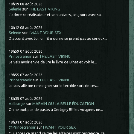
10h19
08
août 2026
Selenie
sur
THE LAST VIKING
J'adore ce réalisateur et son univers, toujours avec sa...
10h12
08
août 2026
Selenie
sur
I WANT YOUR SEX
D'accord avec toi, un film qui ne se prend pas au sérieux...
19h59
07
août 2026
Princecranoir
sur
THE LAST VIKING
Je vais avoir envie de lire le livre de Binet et voir le...
19h55
07
août 2026
Princecranoir
sur
THE LAST VIKING
Je suis allé me renseigner sur le terrible sort de ces...
18h35
07
août 2026
Valburge
sur
MARVIN OU LA BELLE ÉDUCATION
On ne boit pas de pastis à Xertigny !!!!!!les vosgiens ne...
18h31
07
août 2026
@Princécranoir
sur
I WANT YOUR SEX
Oui après ce grand calme les affaires vont reprendre. ça...