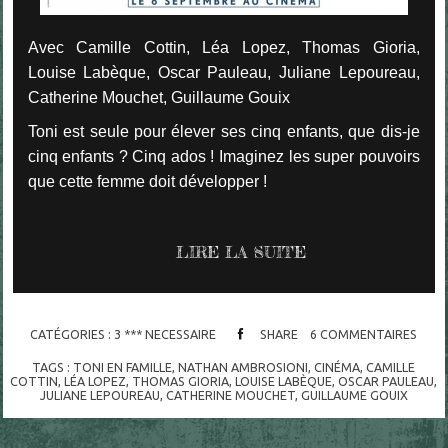
Avec Camille Cottin, Léa Lopez, Thomas Gioria,
Louise Labèque, Oscar Pauleau, Juliane Lepoureau,
Catherine Mouchet, Guillaume Gouix
Toni est seule pour élever ses cinq enfants, que dis-je
cinq enfants ? Cinq ados ! Imaginez les super pouvoirs
que cette femme doit développer !
LIRE LA SUITE
CATÉGORIES :
3 *** NECESSAIRE
SHARE
6
COMMENTAIRES
TAGS :
TONI EN FAMILLE
,
NATHAN AMBROSIONI
,
CINÉMA
,
CAMILLE
COTTIN
,
LÉA LOPEZ
,
THOMAS GIORIA
,
LOUISE LABÈQUE
,
OSCAR PAULEAU
,
JULIANE LEPOUREAU
,
CATHERINE MOUCHET
,
GUILLAUME GOUIX