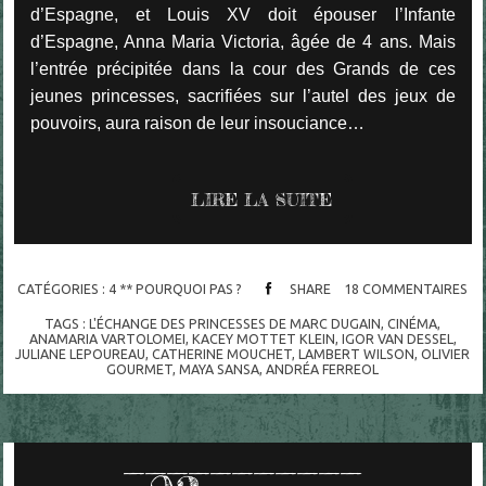
d’Espagne, et Louis XV doit épouser l’Infante
d’Espagne, Anna Maria Victoria, âgée de 4 ans. Mais
l’entrée précipitée dans la cour des Grands de ces
jeunes princesses, sacrifiées sur l’autel des jeux de
pouvoirs, aura raison de leur insouciance…
LIRE LA SUITE
CATÉGORIES :
4 ** POURQUOI PAS ?
SHARE
18
COMMENTAIRES
TAGS :
L'ÉCHANGE DES PRINCESSES DE MARC DUGAIN
,
CINÉMA
,
ANAMARIA VARTOLOMEI
,
KACEY MOTTET KLEIN
,
IGOR VAN DESSEL
,
JULIANE LEPOUREAU
,
CATHERINE MOUCHET
,
LAMBERT WILSON
,
OLIVIER
GOURMET
,
MAYA SANSA
,
ANDRÉA FERREOL