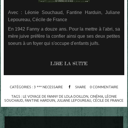
Avec : Léonie Souchaud, Fantine Harduin, Juliane
Lepoureau, Cécile de France
En 1942 Fanny a douze ans. Pour la mettre à l'abri, sa
mère juive préfère la confier ainsi que ses deux petites
soeurs à un foyer qui s'occupe d'enfants juifs.
LIRE LA SUITE
CATÉGORIES :
3 *** NECESSAIRE
SHARE
0
COMMENTAIRE
TAGS :
LE VOYAGE DE FANNY DE LOLA DOILLON
,
CINÉMA
,
LÉONIE
SOUCHAUD
,
FANTINE HARDUIN
,
JULIANE LEPOUREAU
,
CÉCILE DE FRANCE