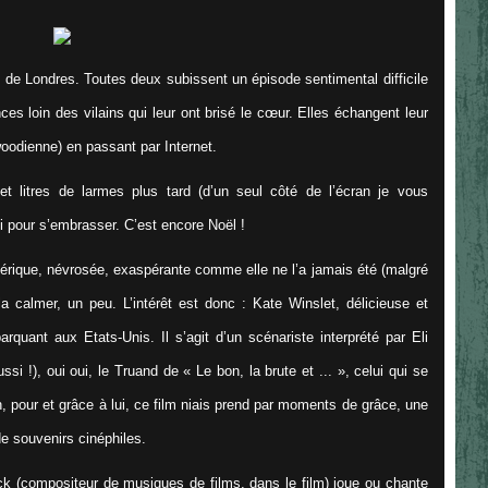
 de Londres. Toutes deux subissent un épisode sentimental difficile
es loin des vilains qui leur ont brisé le cœur. Elles échangent leur
woodienne) en passant par Internet.
et litres de larmes plus tard (d’un seul côté de l’écran je vous
i pour s’embrasser. C’est encore Noël !
térique, névrosée, exaspérante comme elle ne l’a jamais été (malgré
a calmer, un peu. L’intérêt est donc : Kate Winslet, délicieuse et
rquant aux Etats-Unis. Il s’agit d’un scénariste interprété par Eli
i !), oui oui, le Truand de « Le bon, la brute et ... », celui qui se
, pour et grâce à lui, ce film niais prend par moments de grâce, une
de souvenirs cinéphiles.
k (compositeur de musiques de films, dans le film) joue ou chante