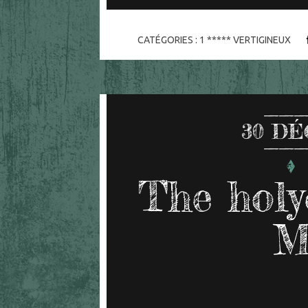
CATÉGORIES :
1 ***** VERTIGINEUX
30
DÉ
The holy
M