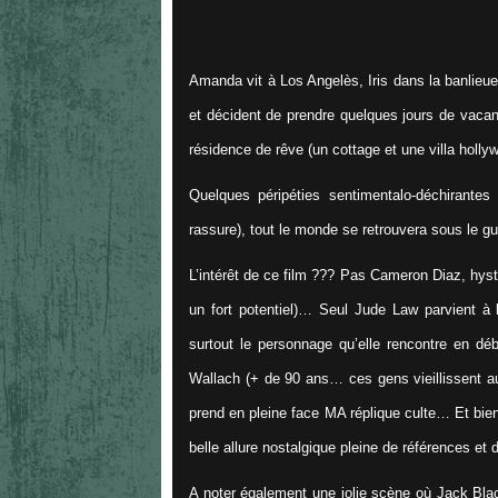
Amanda vit à Los Angelès, Iris dans la banlieue
et décident de prendre quelques jours de vacanc
résidence de rêve (un cottage et une villa holly
Quelques péripéties sentimentalo-déchirantes 
rassure), tout le monde se retrouvera sous le gu
L’intérêt de ce film ??? Pas Cameron Diaz, hys
un fort potentiel)… Seul Jude Law parvient à l
surtout le personnage qu’elle rencontre en déba
Wallach (+ de 90 ans… ces gens vieillissent auss
prend en pleine face MA réplique culte… Et bien
belle allure nostalgique pleine de références et 
A noter également une jolie scène où Jack Blac