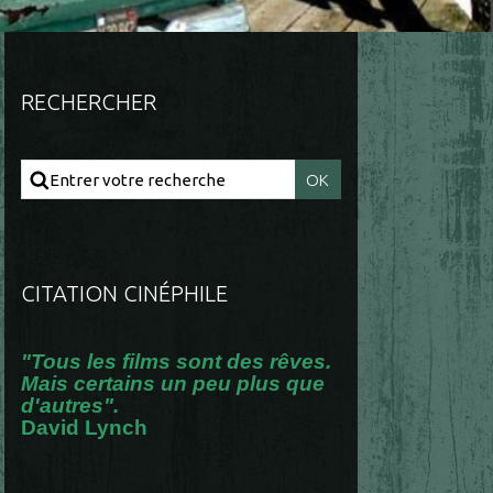
RECHERCHER
CITATION CINÉPHILE
"Tous les films sont des rêves.
Mais certains un peu plus que
d'autres".
David Lynch