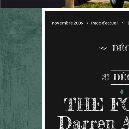
novembre 2006
Page d'accueil
DÉC
31
DÉ
THE F
Darren A