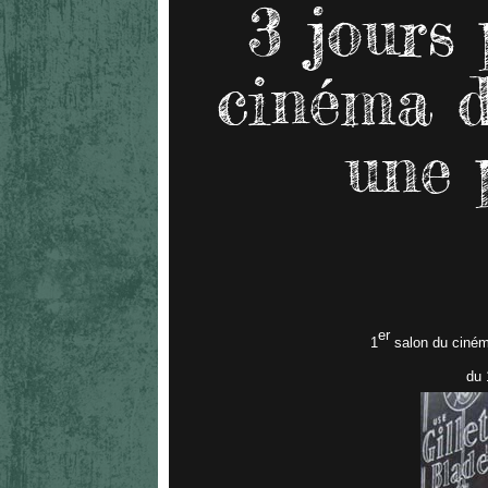
3 jours 
cinéma de
une 
er
1
salon du cinéma
du 