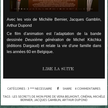
Avec les voix de Michèle Bernier, Jacques Gamblin,
Arthur Dupond
Ce film d'animation est l'adaptation de la bande
dessinée
Deuxième génération
de Michel Kikchka
(éditions Dargaud) et relate la vie d'une famille dans
les années 60 en Belgique.
LIRE LA SUITE
CATÉGORIES :
3 *** NECESSAIRE
SHARE
4
COMMENTAIRES
TAGS :
LES SECRETS DE MON PERE DE VERA BELMONT
,
CINÉMA
,
MICHÈLE
BERNIER
,
JACQUES GAMBLIN
,
ARTHUR DUPOND