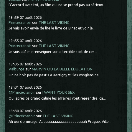
D'accord avec toi, un film qui ne se prend pas au sérieux...
19h59
07
août 2026
Princecranoir
sur
THE LAST VIKING
Je vais avoir envie de lire le livre de Binet et voir le...
19h55
07
août 2026
Princecranoir
sur
THE LAST VIKING
Je suis allé me renseigner sur le terrible sort de ces...
18h35
07
août 2026
Valburge
sur
MARVIN OU LA BELLE ÉDUCATION
On ne boit pas de pastis à Xertigny !!!!!!les vosgiens ne...
18h31
07
août 2026
@Princécranoir
sur
I WANT YOUR SEX
Oui après ce grand calme les affaires vont reprendre. ça...
18h30
07
août 2026
@Princécranoir
sur
THE LAST VIKING
Ah oui dommage. Aaaaaaaaaaaaaaaaaaaaaah Prague. Ville...