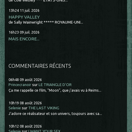
de Cole Webley *** ETATS-UNIS...
13h24
11
juil. 2026
HAPPY VALLEY
de Sally Wainwright ***** ROYAUME-UNI...
16h23
09
juil. 2026
MAIS ENCORE...
COMMENTAIRES RÉCENTS
06h48
09
août 2026
Princecranoir
sur
LE TRIANGLE D'OR
Ça me rappelle ce film, "Moon", que j'avais vu à Reims...
10h19
08
août 2026
Selenie
sur
THE LAST VIKING
J'adore ce réalisateur et son univers, toujours avec sa...
10h12
08
août 2026
Selenie
sur
I WANT YOUR SEX