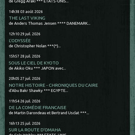
de Gregg Araki *** ETATS-UNIS...
14h38
03
août 2026
THE LAST VIKING
de Anders Thomas Jensen **** DANEMARK...
12h10
29
juil. 2026
L'ODYSSÉE
de Christopher Nolan ***(*)...
15h57
28
juil. 2026
SOUS LE CIEL DE KYOTO
de Akiko Oku *** JAPON avec...
20h05
27
juil. 2026
NOTRE HISTOIRE - CHRONIQUES DU CAIRE
d'Abu Bakr Shawky *** EGYPTE...
11h54
26
juil. 2026
DE LA COMÉDIE FRANCAISE
de Martin Darondeau et Bertrand Usclat ***...
16h13
25
juil. 2026
SUR LA ROUTE D'OMAHA