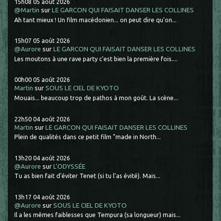
15h08
05
août 2026
@Martin
sur
LE GARCON QUI FAISAIT DANSER LES COLLINES
Ah tant mieux ! Un film macédonien... on peut dire qu'on...
15h07
05
août 2026
@Aurore
sur
LE GARCON QUI FAISAIT DANSER LES COLLINES
Les moutons à une rave party c'est bien la première fois....
00h00
05
août 2026
Martin
sur
SOUS LE CIEL DE KYOTO
Mouais... beaucoup trop de pathos à mon goût. La scène...
22h50
04
août 2026
Martin
sur
LE GARCON QUI FAISAIT DANSER LES COLLINES
Plein de qualités dans ce petit film "made in North...
13h20
04
août 2026
@Aurore
sur
L'ODYSSÉE
Tu as bien fait d'éviter Tenet (si tu l'as évité). Mais...
13h17
04
août 2026
@Aurore
sur
SOUS LE CIEL DE KYOTO
Il a les mêmes faiblesses que Tempura (sa longueur) mais...