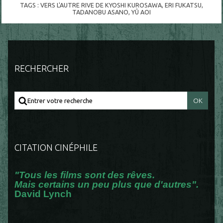
TAGS :
VERS L'AUTRE RIVE DE KYOSHI KUROSAWA
,
ERI FUKATSU
,
TADANOBU ASANO
,
YÛ AOI
RECHERCHER
CITATION CINÉPHILE
"Tous les films sont des rêves.
Mais certains un peu plus que d'autres".
David Lynch