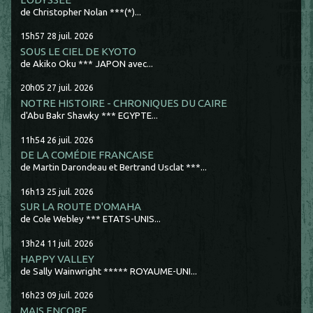
de Christopher Nolan ***(*)...
15h57
28
juil. 2026
SOUS LE CIEL DE KYOTO
de Akiko Oku *** JAPON avec...
20h05
27
juil. 2026
NOTRE HISTOIRE - CHRONIQUES DU CAIRE
d'Abu Bakr Shawky *** EGYPTE...
11h54
26
juil. 2026
DE LA COMÉDIE FRANCAISE
de Martin Darondeau et Bertrand Usclat ***...
16h13
25
juil. 2026
SUR LA ROUTE D'OMAHA
de Cole Webley *** ETATS-UNIS...
13h24
11
juil. 2026
HAPPY VALLEY
de Sally Wainwright ***** ROYAUME-UNI...
16h23
09
juil. 2026
MAIS ENCORE...